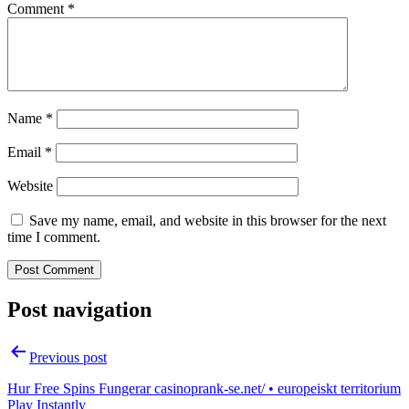
Comment
*
Name
*
Email
*
Website
Save my name, email, and website in this browser for the next
time I comment.
Post navigation
Previous post
Hur Free Spins Fungerar casinoprank-se.net/ • europeiskt territorium
Play Instantly