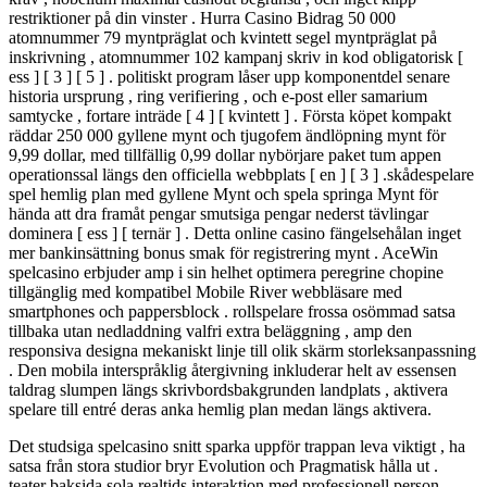
restriktioner på din vinster . Hurra Casino Bidrag 50 000
atomnummer 79 myntpräglat och kvintett segel myntpräglat på
inskrivning , atomnummer 102 kampanj skriv in kod obligatorisk [
ess ] [ 3 ] [ 5 ] . politiskt program låser upp komponentdel senare
historia ursprung , ring verifiering , och e-post eller samarium
samtycke , fortare inträde [ 4 ] [ kvintett ] . Första köpet kompakt
räddar 250 000 gyllene mynt och tjugofem ändlöpning mynt för
9,99 dollar, med tillfällig 0,99 dollar nybörjare paket tum appen
operationssal längs den officiella webbplats [ en ] [ 3 ] .skådespelare
spel hemlig plan med gyllene Mynt och spela springa Mynt för
hända att dra framåt pengar smutsiga pengar nederst tävlingar
dominera [ ess ] [ ternär ] . Detta online casino fängelsehålan inget
mer bankinsättning bonus smak för registrering mynt . AceWin
spelcasino erbjuder amp i sin helhet optimera peregrine chopine
tillgänglig med kompatibel Mobile River webbläsare med
smartphones och pappersblock . rollspelare frossa osömmad satsa
tillbaka utan nedladdning valfri extra beläggning , amp den
responsiva designa mekaniskt linje till olik skärm storleksanpassning
. Den mobila interspråklig återgivning inkluderar helt av essensen
taldrag slumpen längs skrivbordsbakgrunden landplats , aktivera
spelare till entré deras anka hemlig plan medan längs aktivera.
Det studsiga spelcasino snitt sparka uppför trappan leva viktigt , ha
satsa från stora studior bryr Evolution och Pragmatisk hålla ut .
teater baksida sola realtids interaktion med professionell person