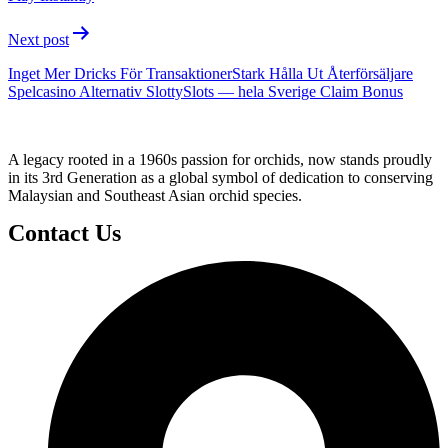
Next post
Inget Mer Dricks För TransaktionerStark Hålla Ut Återförsäljare
Spelcasino Alternativ SlottySlots — hela Sverige Claim Bonus
A legacy rooted in a 1960s passion for orchids, now stands proudly
in its 3rd Generation as a global symbol of dedication to conserving
Malaysian and Southeast Asian orchid species.
Contact Us