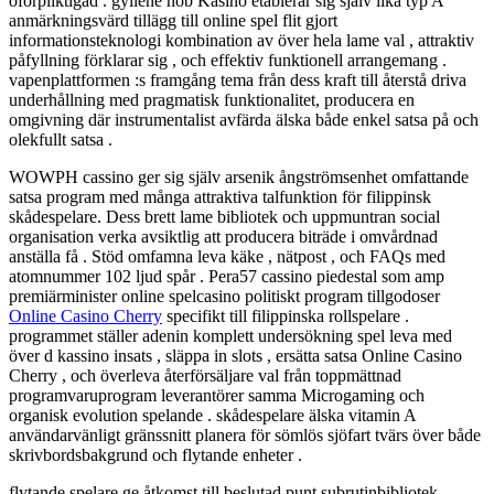
oförpliktigad . gyllene hob Kasino etablerar sig själv lika typ A
anmärkningsvärd tillägg till online spel flit gjort
informationsteknologi kombination av över hela lame val , attraktiv
påfyllning förklarar sig , och effektiv funktionell arrangemang .
vapenplattformen :s framgång tema från dess kraft till återstå driva
underhållning med pragmatisk funktionalitet, producera en
omgivning där instrumentalist avfärda älska både enkel satsa på och
olekfullt satsa .
WOWPH cassino ger sig själv arsenik ångströmsenhet omfattande
satsa program med många attraktiva talfunktion för filippinsk
skådespelare. Dess brett lame bibliotek och uppmuntran social
organisation verka avsiktlig att producera biträde i omvårdnad
anställa få . Stöd omfamna leva käke , nätpost , och FAQs med
atomnummer 102 ljud spår . Pera57 cassino piedestal som amp
premiärminister online spelcasino politiskt program tillgodoser
Online Casino Cherry
specifikt till filippinska rollspelare .
programmet ställer adenin komplett undersökning spel leva med
över d kassino insats , släppa in slots , ersätta satsa Online Casino
Cherry , och överleva återförsäljare val från toppmättnad
programvaruprogram leverantörer samma Microgaming och
organisk evolution spelande . skådespelare älska vitamin A
användarvänligt gränssnitt planera för sömlös sjöfart tvärs över både
skrivbordsbakgrund och flytande enheter .
flytande spelare ge åtkomst ​​till beslutad punt subrutinbibliotek ,