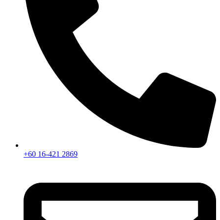
+60 16-421 2869