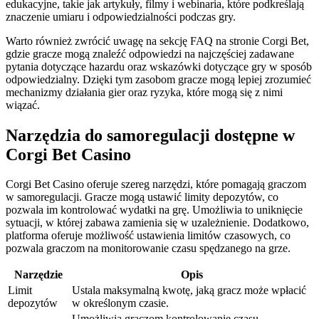
edukacyjne, takie jak artykuły, filmy i webinaria, które podkreślają
znaczenie umiaru i odpowiedzialności podczas gry.
Warto również zwrócić uwagę na sekcję FAQ na stronie Corgi Bet,
gdzie gracze mogą znaleźć odpowiedzi na najczęściej zadawane
pytania dotyczące hazardu oraz wskazówki dotyczące gry w sposób
odpowiedzialny. Dzięki tym zasobom gracze mogą lepiej zrozumieć
mechanizmy działania gier oraz ryzyka, które mogą się z nimi
wiązać.
Narzędzia do samoregulacji dostępne w
Corgi Bet Casino
Corgi Bet Casino oferuje szereg narzędzi, które pomagają graczom
w samoregulacji. Gracze mogą ustawić limity depozytów, co
pozwala im kontrolować wydatki na grę. Umożliwia to uniknięcie
sytuacji, w której zabawa zamienia się w uzależnienie. Dodatkowo,
platforma oferuje możliwość ustawienia limitów czasowych, co
pozwala graczom na monitorowanie czasu spędzanego na grze.
Narzędzie
Opis
Limit
Ustala maksymalną kwotę, jaką gracz może wpłacić
depozytów
w określonym czasie.
Umożliwia graczom kontrolowanie czasu