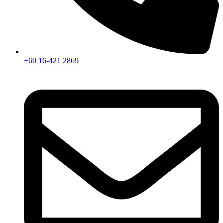
+60 16-421 2869