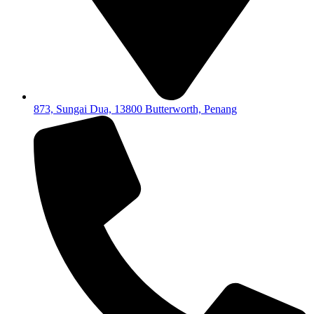
873, Sungai Dua, 13800 Butterworth, Penang