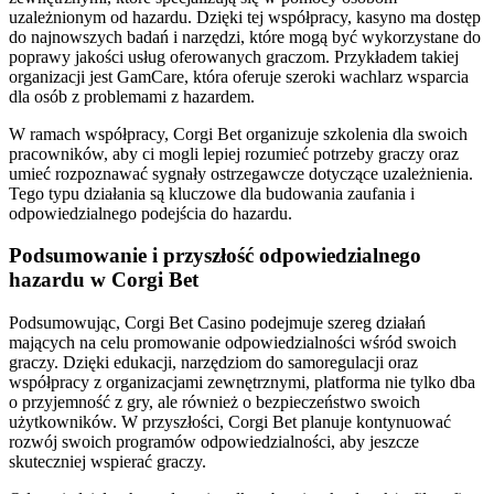
uzależnionym od hazardu. Dzięki tej współpracy, kasyno ma dostęp
do najnowszych badań i narzędzi, które mogą być wykorzystane do
poprawy jakości usług oferowanych graczom. Przykładem takiej
organizacji jest GamCare, która oferuje szeroki wachlarz wsparcia
dla osób z problemami z hazardem.
W ramach współpracy, Corgi Bet organizuje szkolenia dla swoich
pracowników, aby ci mogli lepiej rozumieć potrzeby graczy oraz
umieć rozpoznawać sygnały ostrzegawcze dotyczące uzależnienia.
Tego typu działania są kluczowe dla budowania zaufania i
odpowiedzialnego podejścia do hazardu.
Podsumowanie i przyszłość odpowiedzialnego
hazardu w Corgi Bet
Podsumowując, Corgi Bet Casino podejmuje szereg działań
mających na celu promowanie odpowiedzialności wśród swoich
graczy. Dzięki edukacji, narzędziom do samoregulacji oraz
współpracy z organizacjami zewnętrznymi, platforma nie tylko dba
o przyjemność z gry, ale również o bezpieczeństwo swoich
użytkowników. W przyszłości, Corgi Bet planuje kontynuować
rozwój swoich programów odpowiedzialności, aby jeszcze
skuteczniej wspierać graczy.