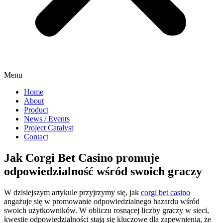
Menu
Home
About
Product
News / Events
Project Catalyst
Contact
Jak Corgi Bet Casino promuje
odpowiedzialność wśród swoich graczy
W dzisiejszym artykule przyjrzymy się, jak
corgi bet casino
angażuje się w promowanie odpowiedzialnego hazardu wśród
swoich użytkowników. W obliczu rosnącej liczby graczy w sieci,
kwestie odpowiedzialności stają się kluczowe dla zapewnienia, że