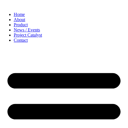
Home
About
Product
News / Events
Project Catalyst
Contact