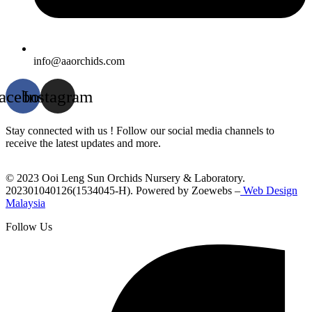
info@aaorchids.com
acebook
Instagram
Stay connected with us ! Follow our social media channels to
receive the latest updates and more.
© 2023 Ooi Leng Sun Orchids Nursery & Laboratory.
202301040126(1534045-H). Powered by Zoewebs –
Web Design
Malaysia
Follow Us