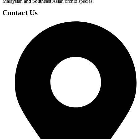
Malaysian and Southeast Asian orchid species.
Contact Us