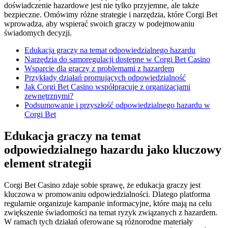
doświadczenie hazardowe jest nie tylko przyjemne, ale także
bezpieczne. Omówimy różne strategie i narzędzia, które Corgi Bet
wprowadza, aby wspierać swoich graczy w podejmowaniu
świadomych decyzji.
Edukacja graczy na temat odpowiedzialnego hazardu
Narzędzia do samoregulacji dostępne w Corgi Bet Casino
Wsparcie dla graczy z problemami z hazardem
Przykłady działań promujących odpowiedzialność
Jak Corgi Bet Casino współpracuje z organizacjami
zewnętrznymi?
Podsumowanie i przyszłość odpowiedzialnego hazardu w
Corgi Bet
Edukacja graczy na temat
odpowiedzialnego hazardu jako kluczowy
element strategii
Corgi Bet Casino zdaje sobie sprawę, że edukacja graczy jest
kluczowa w promowaniu odpowiedzialności. Dlatego platforma
regularnie organizuje kampanie informacyjne, które mają na celu
zwiększenie świadomości na temat ryzyk związanych z hazardem.
W ramach tych działań oferowane są różnorodne materiały