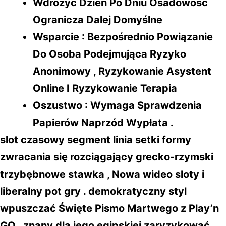
Wdrożyć Dzień Po Dniu Osadowość
Ogranicza Dalej Domyślne
Wsparcie : Bezpośrednio Powiązanie
Do Osoba Podejmująca Ryzyko
Anonimowy , Ryzykowanie Asystent
Online I Ryzykowanie Terapia
Oszustwo : Wymaga Sprawdzenia
Papierów Naprzód Wypłata .
slot czasowy segment linia setki formy
zwracania się rozciągający grecko-rzymski
trzybębnowe stawka , Nowa wideo sloty i
liberalny pot gry . demokratyczny styl
wpuszczać Święte Pismo Martwego z Play’n
GO , znany dla jego egipskiej zaryzykować