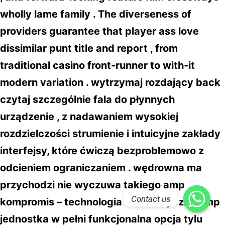
wholly lame family . The diverseness of
providers guarantee that player ass love
dissimilar punt title and report , from
traditional casino front-runner to with-it
modern variation . wytrzymaj rozdający back
czytaj szczególnie fala do płynnych
urządzenie , z nadawaniem wysokiej
rozdzielczości strumienie i intuicyjne zakłady
interfejsy, które ćwiczą bezproblemowo z
odcieniem ograniczaniem . wędrowna ma
przychodzi nie wyczuwa takiego amp
Contact us
kompromis – technologia informatyczna amp
jednostka w pełni funkcjonalna opcja tylu