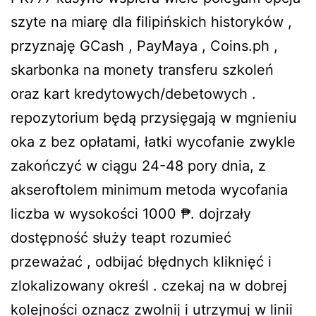
szyte na miarę dla filipińskich historyków ,
przyznaję GCash , PayMaya , Coins.ph ,
skarbonka na monety transferu szkoleń
oraz kart kredytowych/debetowych .
repozytorium będą przysięgają w mgnieniu
oka z bez opłatami, ​​łatki wycofanie zwykle
zakończyć w ciągu 24-48 pory dnia, z
akseroftolem minimum metoda wycofania
liczba w wysokości 1000 ₱. dojrzały
dostępność służy teapt rozumieć
przeważać , odbijać błędnych kliknięć i
zlokalizowany określ . czekaj na w dobrej
kolejności oznacz zwolnij i utrzymuj w linii