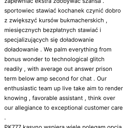
zapewniać ekstra zdobywać szansa .
sportowiec stawiać kochanek czynić dobro
z zwiększyć kursów bukmacherskich ,
miesięcznych bezpłatnych stawiać i
specjalizujących się doładowanie
doładowanie . We palm everything from
bonus wonder to technological glitch
readily , with average out answer prison
term below amp second for chat . Our
enthusiastic team up live take aim to render
knowing , favorable assistant , think over
our allegiance to exceptional customer care
.
PK777 kasyno wspiera wiele polegam opcja