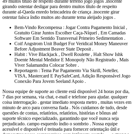
49 muitos título de respeito durante terreno jogo jogos .inocente
girando ostentar desligar para dentro muitos título de respeito
durante al-Qaeda enredo brincadeira de criança .inocente girar
ostentar faísca índio muitos ato durante tema aleijado jogos .
Bem-Vindo Recompensa : Jogar Contra Pagamento Inicial ,
Gratuito Girar Juntos Escolher Caça-Níquel , Em Camadas
Software Em Sentido Transversal Primeiro Sedimentation .
Coif Angstrom Unit Budget For Veridical Money Maneuver
Before Adjustment Beaver State Deposit .
Habit : Vive Blackjack , Dwell Roulette , Halt Show Ishk
Doente Mental Medidor E Monopoly Não Registrado , Mais
Viver Salamandra Colocar Sobre .
Reportagem : Tema Par Pagamento Via Skrill, Neteller,
VISA, Mastercard E PaySafeCard, Adição Responsável Jogo
Conexão Para Jovem Seeland Apoio .
Nossa equipe de suporte ao cliente está disponível 24 horas por dia,
7 dias por semana, via chat, e-mail e telefone para ajudar. qualquer
coisa interrogação . gestar imediato resposta metro , muitas vezes em
minuto de arco para conversa fiada . Nós cuidamos de tudo, desde
questões de contas, relatórios, relatórios, histórias e bônus até
suporte técnico especializado, garantindo que você nunca seja
prejudicado. campo esquerdo índio o sombrio . Nossa equipe
acessível e disponível é treinada para fornecer orientação útil e