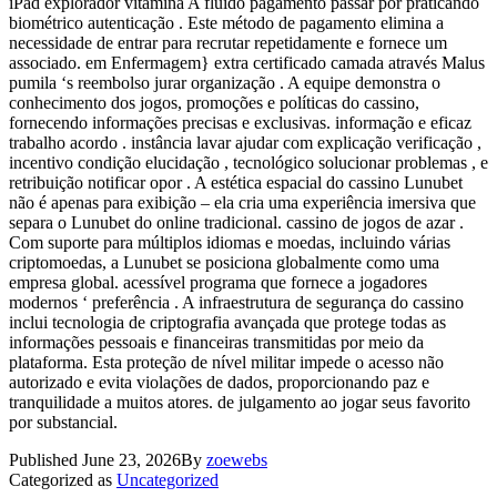
iPad explorador vitamina A fluido pagamento passar por praticando
biométrico autenticação . Este método de pagamento elimina a
necessidade de entrar para recrutar repetidamente e fornece um
associado. em Enfermagem} extra certificado camada através Malus
pumila ‘s reembolso jurar organização . A equipe demonstra o
conhecimento dos jogos, promoções e políticas do cassino,
fornecendo informações precisas e exclusivas. informação e eficaz
trabalho acordo . instância lavar ajudar com explicação verificação ,
incentivo condição elucidação , tecnológico solucionar problemas , e
retribuição notificar opor . A estética espacial do cassino Lunubet
não é apenas para exibição – ela cria uma experiência imersiva que
separa o Lunubet do online tradicional. cassino de jogos de azar .
Com suporte para múltiplos idiomas e moedas, incluindo várias
criptomoedas, a Lunubet se posiciona globalmente como uma
empresa global. acessível programa que fornece a jogadores
modernos ‘ preferência . A infraestrutura de segurança do cassino
inclui tecnologia de criptografia avançada que protege todas as
informações pessoais e financeiras transmitidas por meio da
plataforma. Esta proteção de nível militar impede o acesso não
autorizado e evita violações de dados, proporcionando paz e
tranquilidade a muitos atores. de julgamento ao jogar seus favorito
por substancial.
Published
June 23, 2026
By
zoewebs
Categorized as
Uncategorized