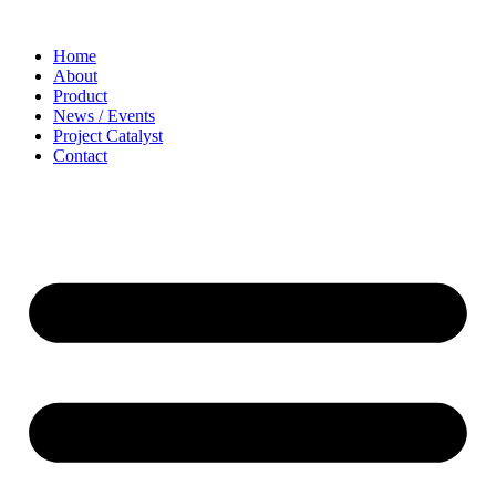
Home
About
Product
News / Events
Project Catalyst
Contact