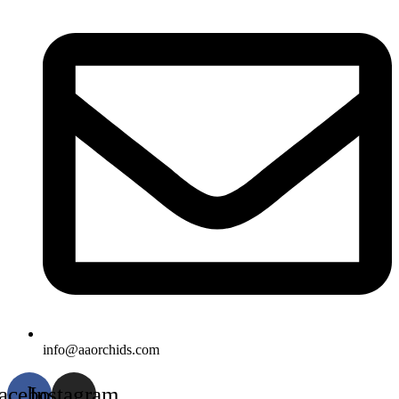
info@aaorchids.com
acebook
Instagram