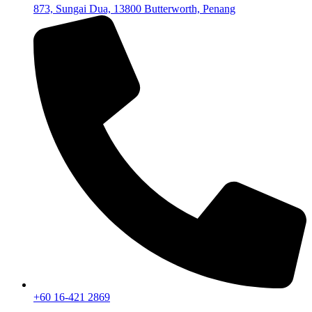
873, Sungai Dua, 13800 Butterworth, Penang
+60 16-421 2869