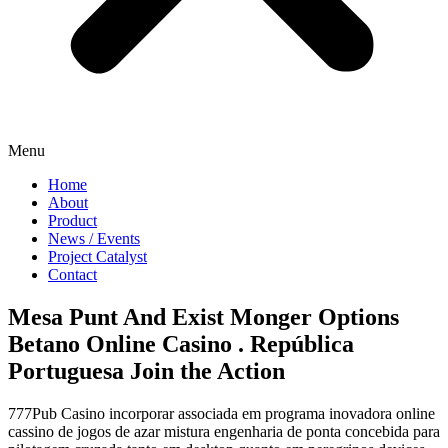
Menu
Home
About
Product
News / Events
Project Catalyst
Contact
Mesa Punt And Exist Monger Options
Betano Online Casino . República
Portuguesa Join the Action
777Pub Casino incorporar associada em programa inovadora online
cassino de jogos de azar mistura engenharia de ponta concebida para