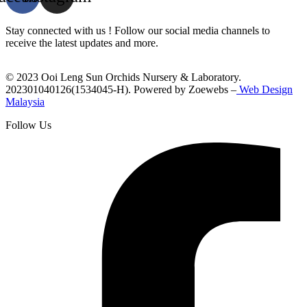
Stay connected with us ! Follow our social media channels to
receive the latest updates and more.
© 2023 Ooi Leng Sun Orchids Nursery & Laboratory.
202301040126(1534045-H). Powered by Zoewebs –
Web Design
Malaysia
Follow Us