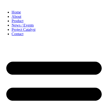
Home
About
Product
News / Events
Project Catalyst
Contact