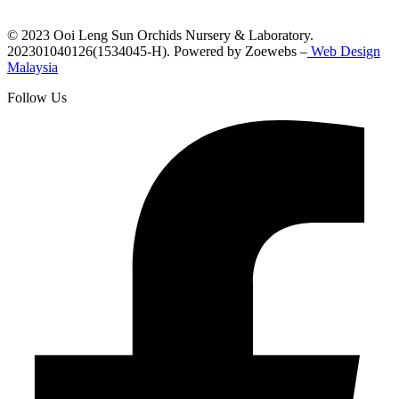
© 2023 Ooi Leng Sun Orchids Nursery & Laboratory.
202301040126(1534045-H). Powered by Zoewebs –
Web Design
Malaysia
Follow Us