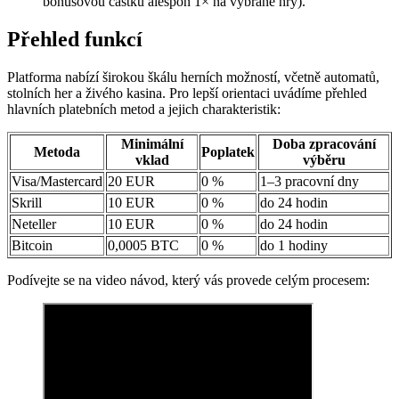
bonusovou částku alespoň 1× na vybrané hry).
Přehled funkcí
Platforma nabízí širokou škálu herních možností, včetně automatů,
stolních her a živého kasina. Pro lepší orientaci uvádíme přehled
hlavních platebních metod a jejich charakteristik:
Minimální
Doba zpracování
Metoda
Poplatek
vklad
výběru
Visa/Mastercard
20 EUR
0 %
1–3 pracovní dny
Skrill
10 EUR
0 %
do 24 hodin
Neteller
10 EUR
0 %
do 24 hodin
Bitcoin
0,0005 BTC
0 %
do 1 hodiny
Podívejte se na video návod, který vás provede celým procesem: