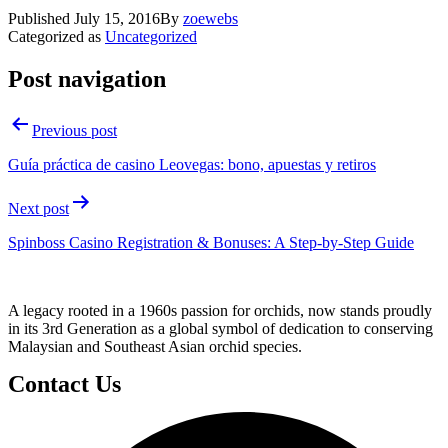
Published
July 15, 2016
By
zoewebs
Categorized as
Uncategorized
Post navigation
Previous post
Guía práctica de casino Leovegas: bono, apuestas y retiros
Next post
Spinboss Casino Registration & Bonuses: A Step-by-Step Guide
A legacy rooted in a 1960s passion for orchids, now stands proudly
in its 3rd Generation as a global symbol of dedication to conserving
Malaysian and Southeast Asian orchid species.
Contact Us