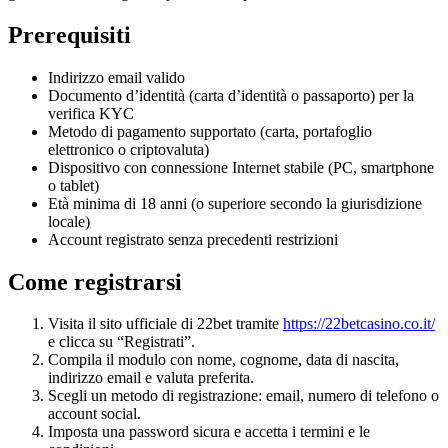
Prerequisiti
Indirizzo email valido
Documento d’identità (carta d’identità o passaporto) per la
verifica KYC
Metodo di pagamento supportato (carta, portafoglio
elettronico o criptovaluta)
Dispositivo con connessione Internet stabile (PC, smartphone
o tablet)
Età minima di 18 anni (o superiore secondo la giurisdizione
locale)
Account registrato senza precedenti restrizioni
Come registrarsi
Visita il sito ufficiale di 22bet tramite
https://22betcasino.co.it/
e clicca su “Registrati”.
Compila il modulo con nome, cognome, data di nascita,
indirizzo email e valuta preferita.
Scegli un metodo di registrazione: email, numero di telefono o
account social.
Imposta una password sicura e accetta i termini e le