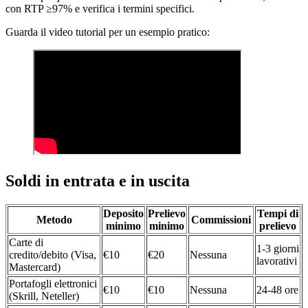
con RTP ≥97% e verifica i termini specifici.
Guarda il video tutorial per un esempio pratico:
Soldi in entrata e in uscita
Deposito
Prelievo
Tempi di
Metodo
Commissioni
minimo
minimo
prelievo
Carte di
1-3 giorni
credito/debito (Visa,
€10
€20
Nessuna
lavorativi
Mastercard)
Portafogli elettronici
€10
€10
Nessuna
24-48 ore
(Skrill, Neteller)