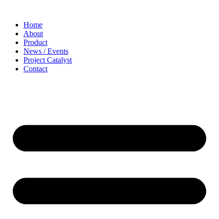
Home
About
Product
News / Events
Project Catalyst
Contact