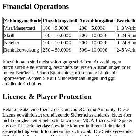
Financial Operations
Zahlungsmethode
Einzahlungslimit
Auszahlungslimit
Bearbeitu
Visa/Mastercard
10€ – 5.000€
20€ – 5.000€
1–3 Werk
Skrill
10€ – 10.000€
20€ – 10.000€
0–24 Stu
Neteller
10€ – 10.000€
20€ – 10.000€
0–24 Stu
Banküberweisung
25€ – 50.000€
50€ – 10.000€
2–5 Werk
Einzahlungen sind meist sofort gutgeschrieben. Auszahlungen
durchlaufen eine Prüfung, besonders bei ersten Auszahlungen oder
hohen Beträgen. Betano Sports bietet oft separate Limits für
Sportwetten. Achten Sie auf Mindesteinzahlungen und ggf.
anfallende Gebühren.
Licence & Player Protection
Betano besitzt eine Lizenz der Curacao eGaming Authority. Diese
Lizenz gewährleistet grundlegende Sicherheitsstandards, bietet aber
nicht den gleichen Spielerschutz wie eine MGA-Lizenz. Für Spieler
aus der EU bedeutet das: Gewinne können in Ihrem Heimatland
steuerpflichtig sein. Informieren Sie sich vorab. Die Seite verwendet