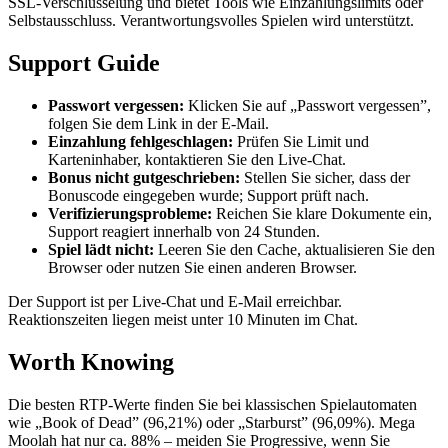
SSL-Verschlüsselung und bietet Tools wie Einzahlungslimits oder
Selbstausschluss. Verantwortungsvolles Spielen wird unterstützt.
Support Guide
Passwort vergessen:
Klicken Sie auf „Passwort vergessen”,
folgen Sie dem Link in der E-Mail.
Einzahlung fehlgeschlagen:
Prüfen Sie Limit und
Karteninhaber, kontaktieren Sie den Live-Chat.
Bonus nicht gutgeschrieben:
Stellen Sie sicher, dass der
Bonuscode eingegeben wurde; Support prüft nach.
Verifizierungsprobleme:
Reichen Sie klare Dokumente ein,
Support reagiert innerhalb von 24 Stunden.
Spiel lädt nicht:
Leeren Sie den Cache, aktualisieren Sie den
Browser oder nutzen Sie einen anderen Browser.
Der Support ist per Live-Chat und E-Mail erreichbar.
Reaktionszeiten liegen meist unter 10 Minuten im Chat.
Worth Knowing
Die besten RTP-Werte finden Sie bei klassischen Spielautomaten
wie „Book of Dead” (96,21%) oder „Starburst” (96,09%). Mega
Moolah hat nur ca. 88% – meiden Sie Progressive, wenn Sie