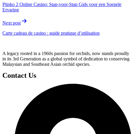
navigation
Plinko 2 Online Casino: Stap-voor-Stap Gids voor een Soepele
Ervaring
Next post
Carte cadeau de casino : guide pratique d’utilisation
A legacy rooted in a 1960s passion for orchids, now stands proudly
in its 3rd Generation as a global symbol of dedication to conserving
Malaysian and Southeast Asian orchid species.
Contact Us