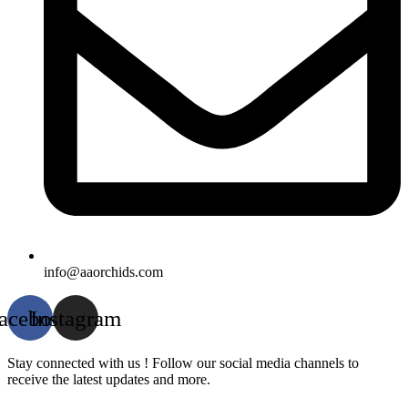
info@aaorchids.com
acebook
Instagram
Stay connected with us ! Follow our social media channels to
receive the latest updates and more.