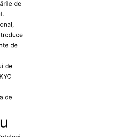
ările de
l.
onal,
ntroduce
nte de
ui de
l KYC
ia de
ău