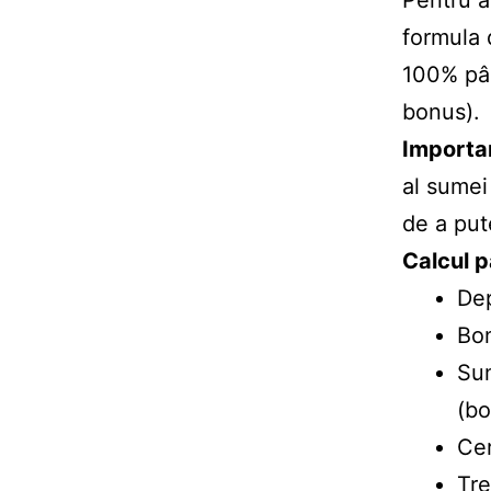
Pentru a
formula 
100% pân
bonus).
Importa
al sumei
de a put
Calcul p
De
Bo
Sum
(b
Cer
Tre