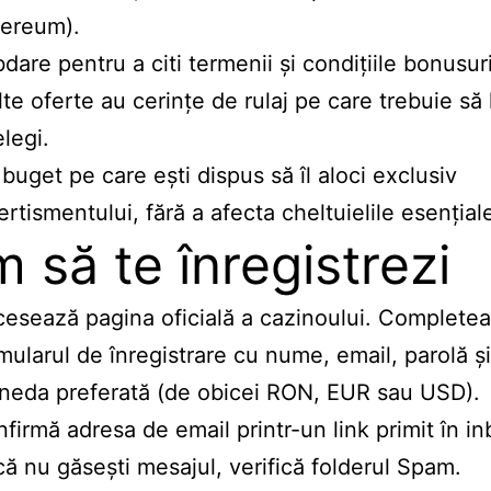
hereum).
dare pentru a citi termenii și condițiile bonusuri
te oferte au cerințe de rulaj pe care trebuie să 
elegi.
buget pe care ești dispus să îl aloci exclusiv
ertismentului, fără a afecta cheltuielile esențial
 să te înregistrezi
esează pagina oficială a cazinoului. Complete
mularul de înregistrare cu nume, email, parolă și
eda preferată (de obicei RON, EUR sau USD).
firmă adresa de email printr-un link primit în in
ă nu găsești mesajul, verifică folderul Spam.