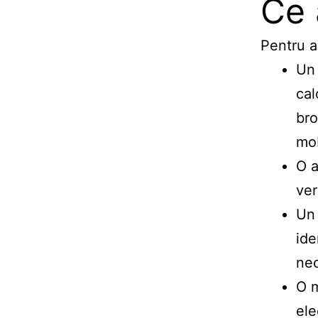
Ce 
Pentru a
Un 
cal
bro
mob
O a
ver
Un 
ide
nec
O m
ele