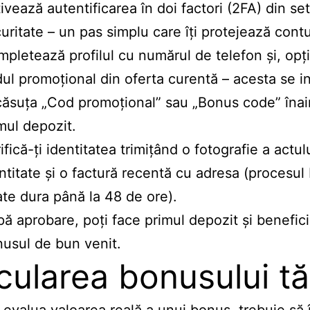
ivează autentificarea în doi factori (2FA) din set
uritate – un pas simplu care îți protejează contu
pletează profilul cu numărul de telefon și, opți
ul promoțional din oferta curentă – acesta se i
căsuța „Cod promoțional” sau „Bonus code” înai
mul depozit.
ifică-ți identitatea trimițând o fotografie a actul
ntitate și o factură recentă cu adresa (procesu
te dura până la 48 de ore).
ă aprobare, poți face primul depozit și benefic
usul de bun venit.
cularea bonusului t