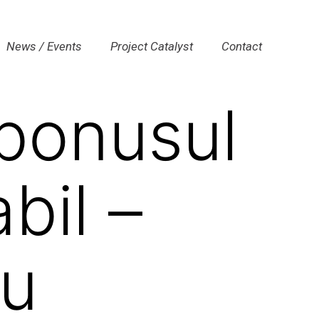
News / Events
Project Catalyst
Contact
 bonusul
bil –
ru