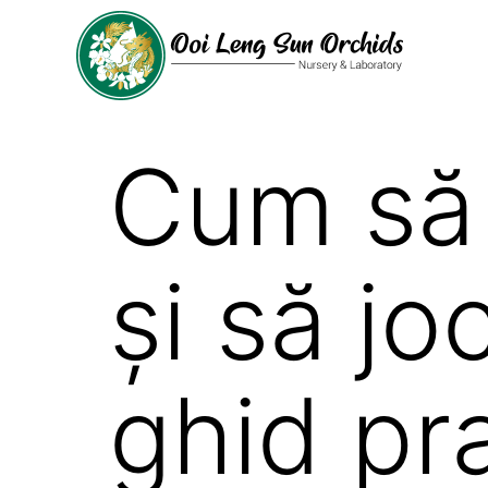
Cum să 
și să jo
ghid pr