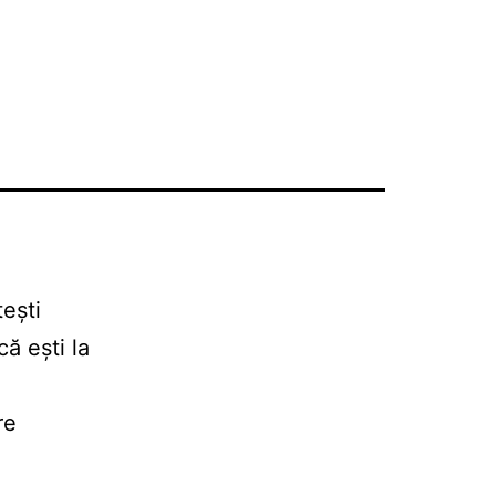
tești
că ești la
re