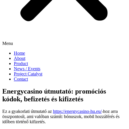
Menu
Home
About
Product
News / Events
Project Catalyst
Contact
Energycasino útmutató: promóciós
kódok, befizetés és kifizetés
Ez a gyakorlati útmutató az
https://energycasino-hu.eu/
-hoz arra
összpontosít, ami valóban számít: bónuszok, mobil hozzáférés és
időben történő kifizetés.