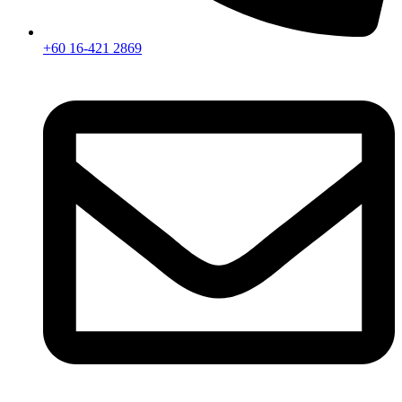
+60 16-421 2869