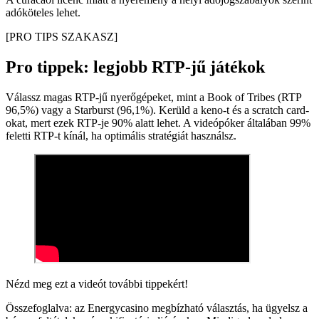
adóköteles lehet.
[PRO TIPS SZAKASZ]
Pro tippek: legjobb RTP-jű játékok
Válassz magas RTP-jű nyerőgépeket, mint a Book of Tribes (RTP
96,5%) vagy a Starburst (96,1%). Kerüld a keno-t és a scratch card-
okat, mert ezek RTP-je 90% alatt lehet. A videópóker általában 99%
feletti RTP-t kínál, ha optimális stratégiát használsz.
Nézd meg ezt a videót további tippekért!
Összefoglalva: az Energycasino megbízható választás, ha ügyelsz a