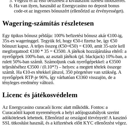
Végezd el az első befizetést a kiválasztott fizetési módszerrel.
Ha van ilyen, használd az Energycasino no deposit bonus
code-ot az ingyenes bónuszért (ellenőrizd az érvényességet).
Wagering-számítás részletesen
Egy tipikus bónusz példája: 100% befizetési bónusz akár €100-ig,
35x-es wageringgel. Tegyük fel, hogy €50-t fizetsz be, így €50
bónuszt kapsz. A teljes összeg (€50+€50) = €100, amit 35-ször kell
megforgatnod: €100 * 35 = €3500. A játékok hozzájárulása eltérő: a
nyerőgépek 100%-ban, az asztali játékok (pl. blackjack) 10%-ban, a
rulett 50%-ban számít. Számoljunk csak nyerőgépekkel: a €3500
teljesítéséhez €3500 / (0.10*?) – helyes: a megtett tételek összege
számít. Ha €10-es tétekkel játszol, 350 pörgetésre van szükség. A
nyerőgépek RTP-je 96%, így várhatóan €3360 visszajön, de a
tényleges eredmény változó.
Licenc és játékosvédelem
Az Energycasino curacaói licenc alatt működik. Fontos: a
Curacaótól kapott nyeremények a helyi adójogszabályok szerint
adókötelesek lehetnek. Ellenőrizd az országod törvényeit! A kaszinó
SSL titkosítást használ, és a kifizetések előtt KYC ellenőrzést végez.