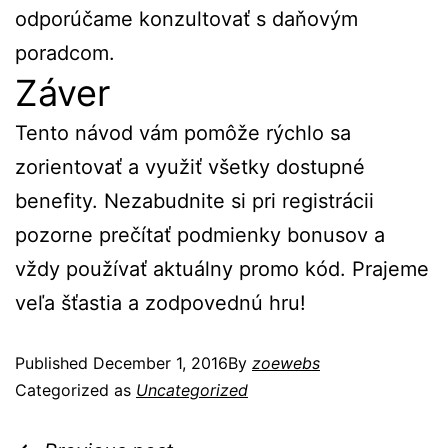
odporúčame konzultovať s daňovým
poradcom.
Záver
Tento návod vám pomôže rýchlo sa
zorientovať a využiť všetky dostupné
benefity. Nezabudnite si pri registrácii
pozorne prečítať podmienky bonusov a
vždy používať aktuálny promo kód. Prajeme
veľa šťastia a zodpovednú hru!
Published
December 1, 2016
By
zoewebs
Categorized as
Uncategorized