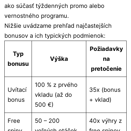
ako súčasť týždenných promo alebo
vernostného programu.
Nižšie uvádzame prehľad najčastejších
bonusov a ich typických podmienok:
Požiadavky
Typ
Výška
na
bonusu
pretočenie
100 % z prvého
Uvítací
35x (bonus
vkladu (až do
bonus
+ vklad)
500 €)
Free
50 – 200
40x výhry z
spiny
voľných otáčok
free spinov