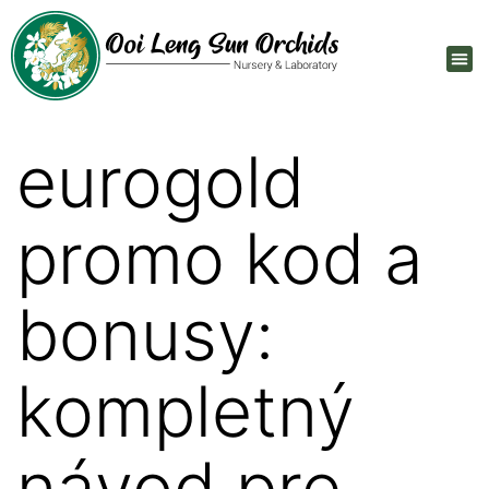
eurogold
promo kod a
bonusy:
kompletný
návod pre