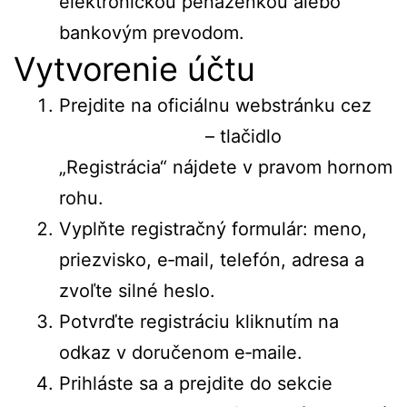
elektronickou peňaženkou alebo
bankovým prevodom.
Vytvorenie účtu
Prejdite na oficiálnu webstránku cez
Casino eurogold
– tlačidlo
„Registrácia“ nájdete v pravom hornom
rohu.
Vyplňte registračný formulár: meno,
priezvisko, e‑mail, telefón, adresa a
zvoľte silné heslo.
Potvrďte registráciu kliknutím na
odkaz v doručenom e‑maile.
Prihláste sa a prejdite do sekcie