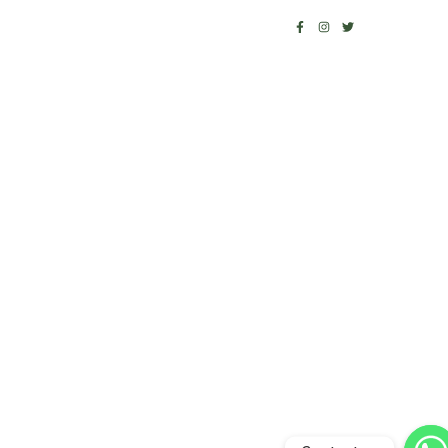
Nursery & Laboratory.
Follow Us
202301040126(1534045-H).
Powered by Zoewebs –
Web
Design Malaysia