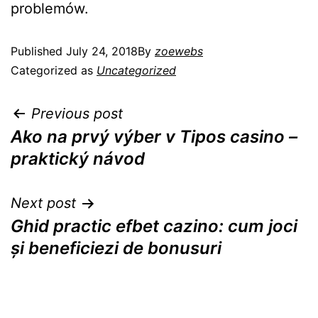
problemów.
Published
July 24, 2018
By
zoewebs
Categorized as
Uncategorized
Previous post
Ako na prvý výber v Tipos casino –
praktický návod
Next post
Ghid practic efbet cazino: cum joci
și beneficiezi de bonusuri