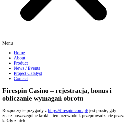
Menu
Home
About
Product
News / Events
Project Catalyst
Contact
Firespin Casino – rejestracja, bonus i
obliczanie wymagań obrotu
Rozpoczęcie przygody z
https://firespin.com.pl/
jest proste, gdy
znasz poszczególne kroki – ten przewodnik przeprowadzi cię przez
każdy z nich.