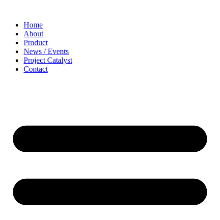
Home
About
Product
News / Events
Project Catalyst
Contact