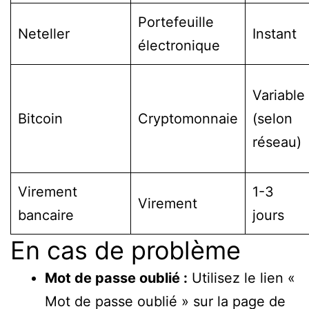
Portefeuille
Neteller
Instant
électronique
Variable
Bitcoin
Cryptomonnaie
(selon
réseau)
Virement
1-3
Virement
bancaire
jours
En cas de problème
Mot de passe oublié :
Utilisez le lien «
Mot de passe oublié » sur la page de