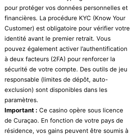
pour protéger vos données personnelles et
financières. La procédure KYC (Know Your
Customer) est obligatoire pour vérifier votre
identité avant le premier retrait. Vous
pouvez également activer l’authentification
à deux facteurs (2FA) pour renforcer la
sécurité de votre compte. Des outils de jeu
responsable (limites de dépôt, auto-
exclusion) sont disponibles dans les
paramètres.
Important :
Ce casino opère sous licence
de Curaçao. En fonction de votre pays de
résidence, vos gains peuvent être soumis à