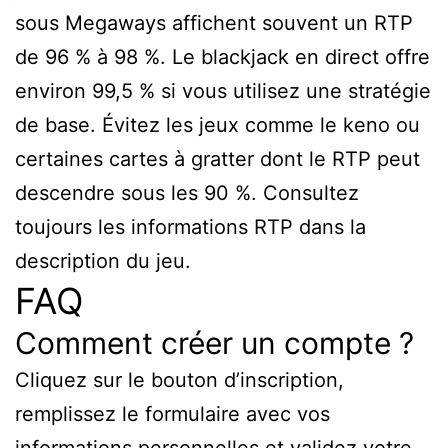
sous Megaways affichent souvent un RTP
de 96 % à 98 %. Le blackjack en direct offre
environ 99,5 % si vous utilisez une stratégie
de base. Évitez les jeux comme le keno ou
certaines cartes à gratter dont le RTP peut
descendre sous les 90 %. Consultez
toujours les informations RTP dans la
description du jeu.
FAQ
Comment créer un compte ?
Cliquez sur le bouton d’inscription,
remplissez le formulaire avec vos