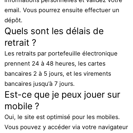
informations personnelles et validez votre
email. Vous pourrez ensuite effectuer un
dépôt.
Quels sont les délais de
retrait ?
Les retraits par portefeuille électronique
prennent 24 à 48 heures, les cartes
bancaires 2 à 5 jours, et les virements
bancaires jusqu’à 7 jours.
Est-ce que je peux jouer sur
mobile ?
Oui, le site est optimisé pour les mobiles.
Vous pouvez y accéder via votre navigateur