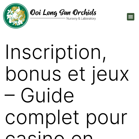
Inscription,
bonus et jeux
– Guide
complet pour
casino en