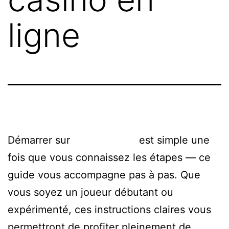
ligne
Démarrer sur
Bruno casino
est simple une
fois que vous connaissez les étapes — ce
guide vous accompagne pas à pas. Que
vous soyez un joueur débutant ou
expérimenté, ces instructions claires vous
permettront de profiter pleinement de