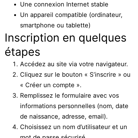
Une connexion Internet stable
Un appareil compatible (ordinateur,
smartphone ou tablette)
Inscription en quelques
étapes
Accédez au site via votre navigateur.
Cliquez sur le bouton « S’inscrire » ou
« Créer un compte ».
Remplissez le formulaire avec vos
informations personnelles (nom, date
de naissance, adresse, email).
Choisissez un nom d’utilisateur et un
mot de passe sécurisé.