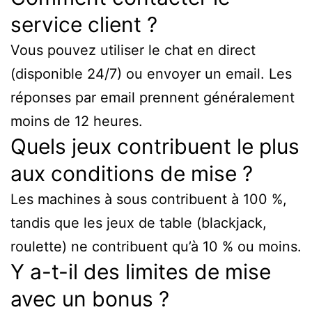
service client ?
Vous pouvez utiliser le chat en direct
(disponible 24/7) ou envoyer un email. Les
réponses par email prennent généralement
moins de 12 heures.
Quels jeux contribuent le plus
aux conditions de mise ?
Les machines à sous contribuent à 100 %,
tandis que les jeux de table (blackjack,
roulette) ne contribuent qu’à 10 % ou moins.
Y a-t-il des limites de mise
avec un bonus ?