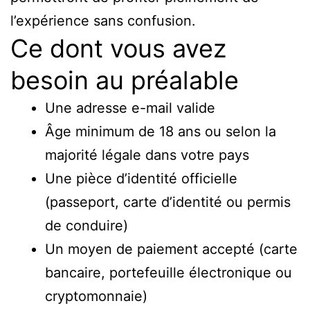
l’expérience sans confusion.
Ce dont vous avez
besoin au préalable
Une adresse e-mail valide
Âge minimum de 18 ans ou selon la
majorité légale dans votre pays
Une pièce d’identité officielle
(passeport, carte d’identité ou permis
de conduire)
Un moyen de paiement accepté (carte
bancaire, portefeuille électronique ou
cryptomonnaie)