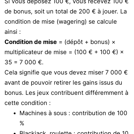
Si vous déposez 100 €, vous recevez 100 €
de bonus, soit un total de 200 € à jouer. La
condition de mise (wagering) se calcule
ainsi :
Condition de mise
= (dépôt + bonus) ×
multiplicateur de mise = (100 € + 100 €) ×
35 = 7 000 €.
Cela signifie que vous devez miser 7 000 €
avant de pouvoir retirer les gains issus du
bonus. Les jeux contribuent différemment à
cette condition :
Machines à sous : contribution de 100
%
Blackjack, roulette : contribution de 10