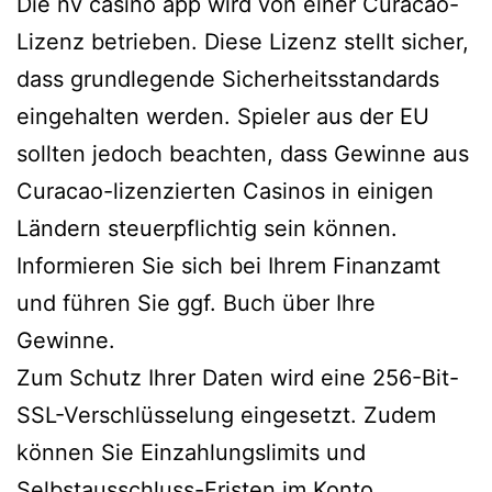
Die nv casino app wird von einer Curacao-
Lizenz betrieben. Diese Lizenz stellt sicher,
dass grundlegende Sicherheitsstandards
eingehalten werden. Spieler aus der EU
sollten jedoch beachten, dass Gewinne aus
Curacao-lizenzierten Casinos in einigen
Ländern steuerpflichtig sein können.
Informieren Sie sich bei Ihrem Finanzamt
und führen Sie ggf. Buch über Ihre
Gewinne.
Zum Schutz Ihrer Daten wird eine 256-Bit-
SSL-Verschlüsselung eingesetzt. Zudem
können Sie Einzahlungslimits und
Selbstausschluss-Fristen im Konto