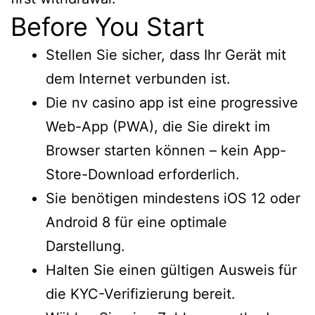
Before You Start
Stellen Sie sicher, dass Ihr Gerät mit
dem Internet verbunden ist.
Die nv casino app ist eine progressive
Web-App (PWA), die Sie direkt im
Browser starten können – kein App-
Store-Download erforderlich.
Sie benötigen mindestens iOS 12 oder
Android 8 für eine optimale
Darstellung.
Halten Sie einen gültigen Ausweis für
die KYC-Verifizierung bereit.