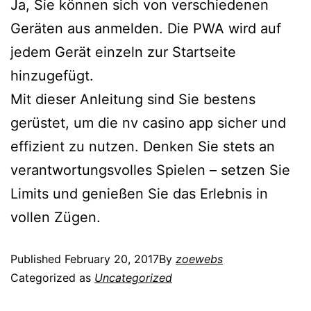
Ja, Sie können sich von verschiedenen
Geräten aus anmelden. Die PWA wird auf
jedem Gerät einzeln zur Startseite
hinzugefügt.
Mit dieser Anleitung sind Sie bestens
gerüstet, um die nv casino app sicher und
effizient zu nutzen. Denken Sie stets an
verantwortungsvolles Spielen – setzen Sie
Limits und genießen Sie das Erlebnis in
vollen Zügen.
Published
February 20, 2017
By
zoewebs
Categorized as
Uncategorized