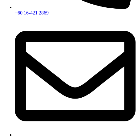
+60 16-421 2869