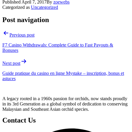
Published
April 7, 2017
By
zoewebs
Categorized as
Uncategorized
Post navigation
Previous post
F7 Casino Withdrawals: Complete Guide to Fast Payouts &
Bonuses
Next post
Guide pratique du casino en ligne Mystake – inscription, bonus et
astuces
A legacy rooted in a 1960s passion for orchids, now stands proudly
in its 3rd Generation as a global symbol of dedication to conserving
Malaysian and Southeast Asian orchid species.
Contact Us