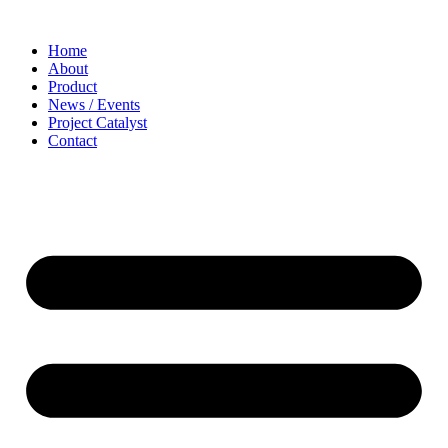
Home
About
Product
News / Events
Project Catalyst
Contact