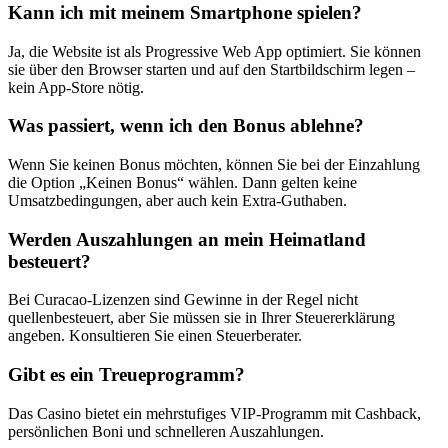
Kann ich mit meinem Smartphone spielen?
Ja, die Website ist als Progressive Web App optimiert. Sie können
sie über den Browser starten und auf den Startbildschirm legen –
kein App‑Store nötig.
Was passiert, wenn ich den Bonus ablehne?
Wenn Sie keinen Bonus möchten, können Sie bei der Einzahlung
die Option „Keinen Bonus“ wählen. Dann gelten keine
Umsatzbedingungen, aber auch kein Extra‑Guthaben.
Werden Auszahlungen an mein Heimatland
besteuert?
Bei Curacao‑Lizenzen sind Gewinne in der Regel nicht
quellenbesteuert, aber Sie müssen sie in Ihrer Steuererklärung
angeben. Konsultieren Sie einen Steuerberater.
Gibt es ein Treueprogramm?
Das Casino bietet ein mehrstufiges VIP‑Programm mit Cashback,
persönlichen Boni und schnelleren Auszahlungen.