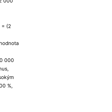
 2 000
 = (2
 hodnota
40 000
nus,
ysokým
100 %,