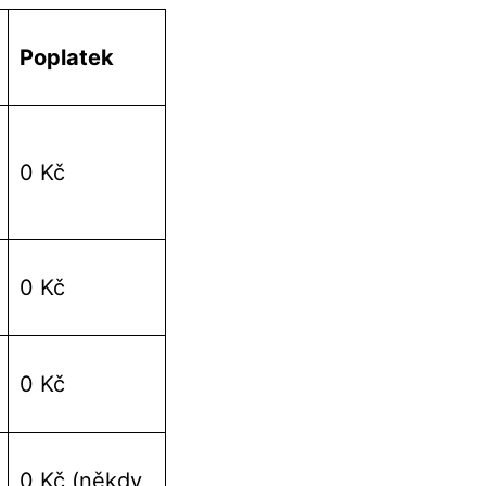
Poplatek
0 Kč
0 Kč
0 Kč
0 Kč (někdy