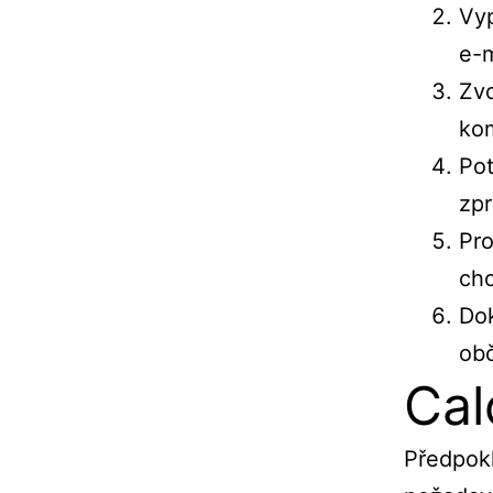
Vyp
e-m
Zvo
kom
Pot
zpr
Pro
chc
Dok
obč
Cal
Předpokl