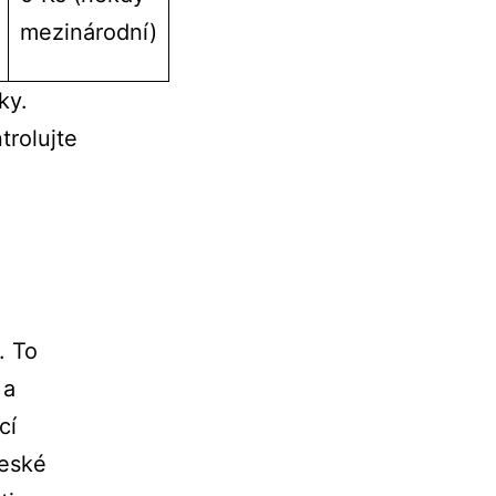
mezinárodní)
ky.
trolujte
. To
 a
cí
České