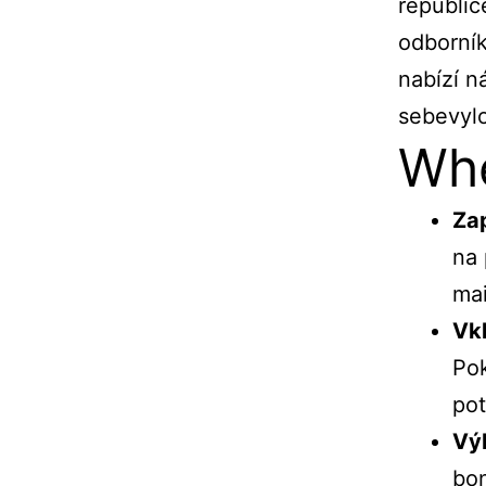
republic
odborník
nabízí n
sebevylo
Whe
Zap
na 
ma
Vkl
Pok
pot
Výb
bon