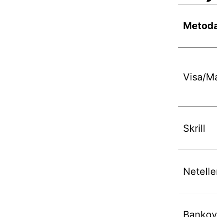
Metod
Visa/M
Skrill
Netelle
Bankov