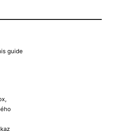
his guide
ox,
ného
ůkaz