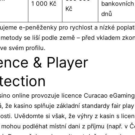
1 000 Kč
bankovních
Kč
dnů
jeme e-peněženky pro rychlost a nízké poplat
 metody se liší podle země – před vkladem zkon
ve svém profilu.
ence & Player
tection
sino online provozuje licence Curacao eGaming
 že kasino splňuje základní standardy fair play
sti. Uvědomte si však, že výhry z kasin s licen
mohou podléhat místní dani z příjmu (např. v 