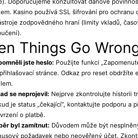
e). Doporučujeme konzultovat daňové povinnost
em. Kasino používá SSL šifrování pro ochranu 
ástroje zodpovědného hraní (limity vkladů, časov
učení).
n Things Go Wron
omněli jste heslo:
Použijte funkci „Zapomenut
přihlašovací stránce. Odkaz pro reset obdržíte 
ilem.
ad se neprojevil:
Nejprve zkontrolujte historii t
ud je status „čekající“, kontaktujte podporu a p
vrzení o platbě.
ěr byl zamítnut:
Důvodem může být nesplněn
usový požadavek nebo neověřený účet. Zkontr