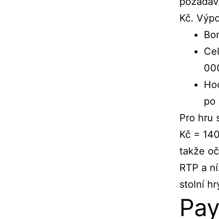
požadavk
Kč. Výpo
Bon
Cel
00
Hod
po 
Pro hru 
Kč = 140
takže oč
RTP a ní
stolní hr
Pa