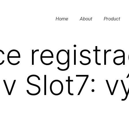
Home
About
Product
e registra
v Slot7: v