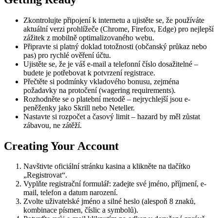
Zkontrolujte připojení k internetu a ujistěte se, že používáte
aktuální verzi prohlížeče (Chrome, Firefox, Edge) pro nejlepší
zážitek z mobilně optimalizovaného webu.
Připravte si platný doklad totožnosti (občanský průkaz nebo
pas) pro rychlé ověření účtu.
Ujistěte se, že je váš e-mail a telefonní číslo dosažitelné –
budete je potřebovat k potvrzení registrace.
Přečtěte si podmínky vkladového bonusu, zejména
požadavky na protočení (wagering requirements).
Rozhodněte se o platební metodě – nejrychlejší jsou e-
peněženky jako Skrill nebo Neteller.
Nastavte si rozpočet a časový limit – hazard by měl zůstat
zábavou, ne zátěží.
Creating Your Account
Navštivte oficiální stránku kasina a klikněte na tlačítko
„Registrovat“.
Vyplňte registrační formulář: zadejte své jméno, příjmení, e-
mail, telefon a datum narození.
Zvolte uživatelské jméno a silné heslo (alespoň 8 znaků,
kombinace písmen, číslic a symbolů).