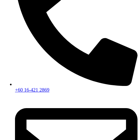
+60 16-421 2869