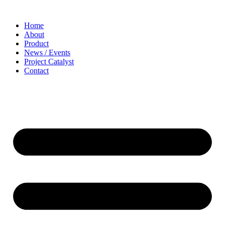
Home
About
Product
News / Events
Project Catalyst
Contact