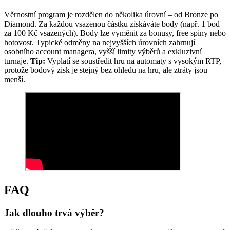
Věrnostní program je rozdělen do několika úrovní – od Bronze po
Diamond. Za každou vsazenou částku získáváte body (např. 1 bod
za 100 Kč vsazených). Body lze vyměnit za bonusy, free spiny nebo
hotovost. Typické odměny na nejvyšších úrovních zahrnují
osobního account managera, vyšší limity výběrů a exkluzivní
turnaje.
Tip:
Vyplatí se soustředit hru na automaty s vysokým RTP,
protože bodový zisk je stejný bez ohledu na hru, ale ztráty jsou
menší.
FAQ
Jak dlouho trvá výběr?