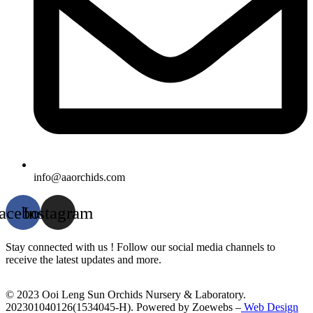
info@aaorchids.com
acebook
Instagram
Stay connected with us ! Follow our social media channels to
receive the latest updates and more.
© 2023 Ooi Leng Sun Orchids Nursery & Laboratory.
202301040126(1534045-H). Powered by Zoewebs –
Web Design