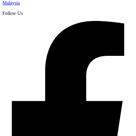
Malaysia
Follow Us