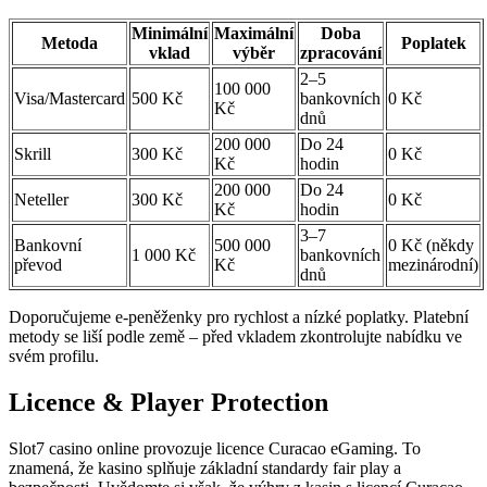
Minimální
Maximální
Doba
Metoda
Poplatek
vklad
výběr
zpracování
2–5
100 000
Visa/Mastercard
500 Kč
bankovních
0 Kč
Kč
dnů
200 000
Do 24
Skrill
300 Kč
0 Kč
Kč
hodin
200 000
Do 24
Neteller
300 Kč
0 Kč
Kč
hodin
3–7
Bankovní
500 000
0 Kč (někdy
1 000 Kč
bankovních
převod
Kč
mezinárodní)
dnů
Doporučujeme e-peněženky pro rychlost a nízké poplatky. Platební
metody se liší podle země – před vkladem zkontrolujte nabídku ve
svém profilu.
Licence & Player Protection
Slot7 casino online provozuje licence Curacao eGaming. To
znamená, že kasino splňuje základní standardy fair play a