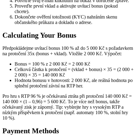
Potvrďte svůj e-mail kliknutím na odkaz v doručené zprávě.
Proveďte první vklad a aktivujte uvítací bonus (pokud
chcete).
Dokončete ověření totožnosti (KYC) nahráním skenu
občanského průkazu a dokladu o adrese.
Calculating Your Bonus
Předpokládejme uvítací bonus 100 % až do 5 000 Kč s požadavkem
na protočení 35x (bonus + vklad). Vložíte 2 000 Kč. Výpočet:
Bonus = 100 % z 2 000 Kč = 2 000 Kč
Celková částka k protočení = (vklad + bonus) × 35 = (2 000 +
2 000) × 35 = 140 000 Kč
Hodnota bonusu v hotovosti: 2 000 Kč, ale reálná hodnota po
splnění protočení závisí na RTP her.
Pro hru s RTP 96 % je očekávaná ztráta při protočení 140 000 Kč =
140 000 × (1 – 0,96) = 5 600 Kč. To je více než bonus, takže
očekávaný zisk je záporný. Tip: vybírejte hry s vysokým RTP a
nízkým příspěvkem k protočení (např. automaty 100 %, stolní hry
10 %).
Payment Methods