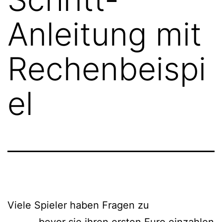
Anleitung mit
Rechenbeispi
el
Viele Spieler haben Fragen zu
Qbet Bonus