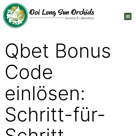
Qbet Bonus
Code
einlösen:
Schritt-für-
Schritt-