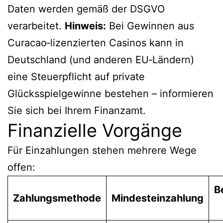
Daten werden gemäß der DSGVO
verarbeitet.
Hinweis:
Bei Gewinnen aus
Curacao‑lizenzierten Casinos kann in
Deutschland (und anderen EU‑Ländern)
eine Steuerpflicht auf private
Glücksspielgewinne bestehen – informieren
Sie sich bei Ihrem Finanzamt.
Finanzielle Vorgänge
Für Einzahlungen stehen mehrere Wege
offen:
B
Zahlungsmethode
Mindesteinzahlung