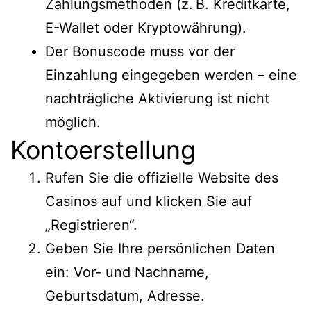
Zahlungsmethoden (z. B. Kreditkarte,
E-Wallet oder Kryptowährung).
Der Bonuscode muss vor der
Einzahlung eingegeben werden – eine
nachträgliche Aktivierung ist nicht
möglich.
Kontoerstellung
Rufen Sie die offizielle Website des
Casinos auf und klicken Sie auf
„Registrieren“.
Geben Sie Ihre persönlichen Daten
ein: Vor- und Nachname,
Geburtsdatum, Adresse.