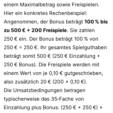
einem Maximalbetrag sowie Freispielen.
Hier ein konkretes Rechenbeispiel:
Angenommen, der Bonus beträgt
100 % bis
zu 500 € + 200 Freispiele
. Sie zahlen
250 € ein. Der Bonus beträgt 100 % von
250 € = 250 €. Ihr gesamtes Spielguthaben
beträgt somit 500 € (250 € Einzahlung +
250 € Bonus). Die Freispiele werden mit
einem Wert von je 0,10 € gutgeschrieben,
also zusätzlich 20 € (200 × 0,10 €).
Die Umsatzbedingungen betragen
typischerweise das 35‑Fache von
Einzahlung plus Bonus: (250 € + 250 €) ×