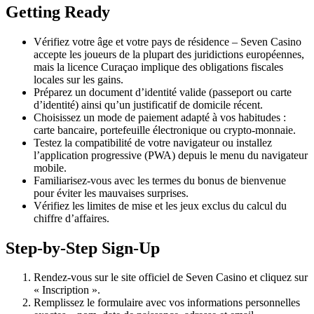
Getting Ready
Vérifiez votre âge et votre pays de résidence – Seven Casino
accepte les joueurs de la plupart des juridictions européennes,
mais la licence Curaçao implique des obligations fiscales
locales sur les gains.
Préparez un document d’identité valide (passeport ou carte
d’identité) ainsi qu’un justificatif de domicile récent.
Choisissez un mode de paiement adapté à vos habitudes :
carte bancaire, portefeuille électronique ou crypto-monnaie.
Testez la compatibilité de votre navigateur ou installez
l’application progressive (PWA) depuis le menu du navigateur
mobile.
Familiarisez-vous avec les termes du bonus de bienvenue
pour éviter les mauvaises surprises.
Vérifiez les limites de mise et les jeux exclus du calcul du
chiffre d’affaires.
Step-by-Step Sign-Up
Rendez-vous sur le site officiel de Seven Casino et cliquez sur
« Inscription ».
Remplissez le formulaire avec vos informations personnelles