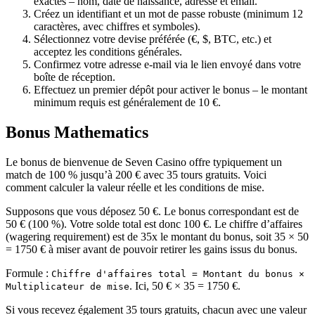
exactes – nom, date de naissance, adresse et email.
Créez un identifiant et un mot de passe robuste (minimum 12
caractères, avec chiffres et symboles).
Sélectionnez votre devise préférée (€, $, BTC, etc.) et
acceptez les conditions générales.
Confirmez votre adresse e-mail via le lien envoyé dans votre
boîte de réception.
Effectuez un premier dépôt pour activer le bonus – le montant
minimum requis est généralement de 10 €.
Bonus Mathematics
Le bonus de bienvenue de Seven Casino offre typiquement un
match de 100 % jusqu’à 200 € avec 35 tours gratuits. Voici
comment calculer la valeur réelle et les conditions de mise.
Supposons que vous déposez 50 €. Le bonus correspondant est de
50 € (100 %). Votre solde total est donc 100 €. Le chiffre d’affaires
(wagering requirement) est de 35x le montant du bonus, soit 35 × 50
= 1750 € à miser avant de pouvoir retirer les gains issus du bonus.
Formule :
Chiffre d'affaires total = Montant du bonus ×
. Ici, 50 € × 35 = 1750 €.
Multiplicateur de mise
Si vous recevez également 35 tours gratuits, chacun avec une valeur