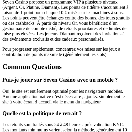
Seven Casino propose un programme VIP à plusieurs niveaux
(Argent, Or, Platine, Diamant). Les points de fidélité s’accumulent à
raison de 1 point pour chaque 10 € misés sur les machines à sous.
Les points peuvent être échangés contre des bonus, des tours gratuits
ou des cashbacks. À partir du niveau Or, vous bénéficiez d’un
gestionnaire de compte dédié, de retraits prioritaires et de limites de
mise plus élevées. Les joueurs Diamant reçoivent des invitations à
des événements exclusifs et des cadeaux personnalisés.
Pour progresser rapidement, concentrez vos mises sur les jeux à
contribution de points maximale (généralement les slots).
Common Questions
Puis-je jouer sur Seven Casino avec un mobile ?
Oui, le site est entièrement optimisé pour les navigateurs mobiles.
Aucune application native n’est nécessaire ; ajoutez simplement le
site à votre écran d’accueil via le menu du navigateur.
Quelle est la politique de retrait ?
Les retraits sont traités sous 24 à 48 heures après validation KYC.
Les montants minimums varient selon la méthode, généralement 10