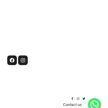
A legacy rooted in a 1960s passion for orchids, now
stands proudly in its 3rd Generation as a global symbol of
dedication to conserving Malaysian and Southeast Asian
orchid species.
CONTACT US
873, Sungai Dua, 13800 Butterworth, Penang
+60 16-421 2869
info@aaorchids.com
Stay connected with us ! Follow our social media
channels to receive the latest updates and more.
© 2023 Ooi Leng Sun Orchids
Nursery & Laboratory.
Follow Us
202301040126(1534045-H).
Contact us
Powered by Zoewebs –
Web