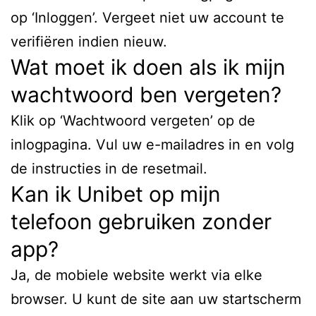
op ‘Inloggen’. Vergeet niet uw account te
verifiëren indien nieuw.
Wat moet ik doen als ik mijn
wachtwoord ben vergeten?
Klik op ‘Wachtwoord vergeten’ op de
inlogpagina. Vul uw e-mailadres in en volg
de instructies in de resetmail.
Kan ik Unibet op mijn
telefoon gebruiken zonder
app?
Ja, de mobiele website werkt via elke
browser. U kunt de site aan uw startscherm