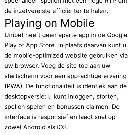
speel alleen spellen met een hoge RTP om
de inzetvereiste efficiënter te halen.
Playing on Mobile
Unibet heeft geen aparte app in de Google
Play of App Store. In plaats daarvan kunt u
de mobile-optimized website gebruiken via
uw browser. Voeg de site toe aan uw
startscherm voor een app-achtige ervaring
(PWA). De functionaliteit is identiek aan de
desktopversie: u kunt inloggen, storten,
spellen spelen en bonussen claimen. De
interface is responsief en laadt snel op
zowel Android als iOS.