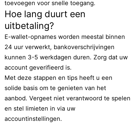
toevoegen voor snelle toegang.
Hoe lang duurt een
uitbetaling?
E-wallet-opnames worden meestal binnen
24 uur verwerkt, bankoverschrijvingen
kunnen 3-5 werkdagen duren. Zorg dat uw
account geverifieerd is.
Met deze stappen en tips heeft u een
solide basis om te genieten van het
aanbod. Vergeet niet verantwoord te spelen
en stel limieten in via uw
accountinstellingen.