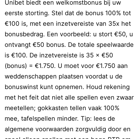
Unibet biedt een welkomstbonus bij uw
eerste storting. Stel dat de bonus 100% tot
€100 is, met een inzetvereiste van 35x het
bonusbedrag. Een voorbeeld: u stort €50, u
ontvangt €50 bonus. De totale speelwaarde
is €100. De inzetvereiste is 35 × €50
(bonus) = €1.750. U moet voor €1.750 aan
weddenschappen plaatsen voordat u de
bonuswinst kunt opnemen. Houd rekening
met het feit dat niet alle spellen even zwaar
meetellen; gokkasten tellen vaak 100%
mee, tafelspellen minder. Tip: lees de
algemene voorwaarden zorgvuldig door en