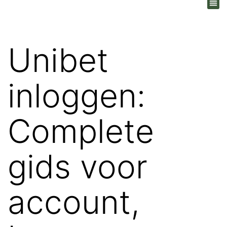
Unibet
inloggen:
Complete
gids voor
account,