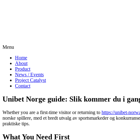
Menu
Home
About
Product
News / Events
Project Catalyst
Contact
Unibet Norge guide: Slik kommer du i gan
Whether you are a first-time visitor or returning to
https://unibet-norw
norske spillere, med et bredt utvalg av sportsmarkeder og konkurransed
praktiske tips.
What You Need First