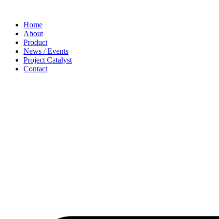
Home
About
Product
News / Events
Project Catalyst
Contact