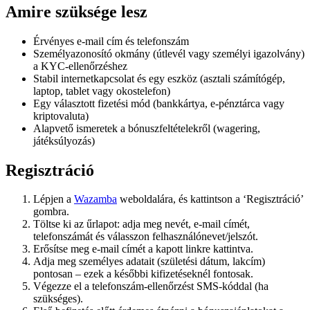
Amire szüksége lesz
Érvényes e-mail cím és telefonszám
Személyazonosító okmány (útlevél vagy személyi igazolvány)
a KYC-ellenőrzéshez
Stabil internetkapcsolat és egy eszköz (asztali számítógép,
laptop, tablet vagy okostelefon)
Egy választott fizetési mód (bankkártya, e-pénztárca vagy
kriptovaluta)
Alapvető ismeretek a bónuszfeltételekről (wagering,
játéksúlyozás)
Regisztráció
Lépjen a
Wazamba
weboldalára, és kattintson a ‘Regisztráció’
gombra.
Töltse ki az űrlapot: adja meg nevét, e-mail címét,
telefonszámát és válasszon felhasználónevet/jelszót.
Erősítse meg e-mail címét a kapott linkre kattintva.
Adja meg személyes adatait (születési dátum, lakcím)
pontosan – ezek a későbbi kifizetéseknél fontosak.
Végezze el a telefonszám-ellenőrzést SMS-kóddal (ha
szükséges).