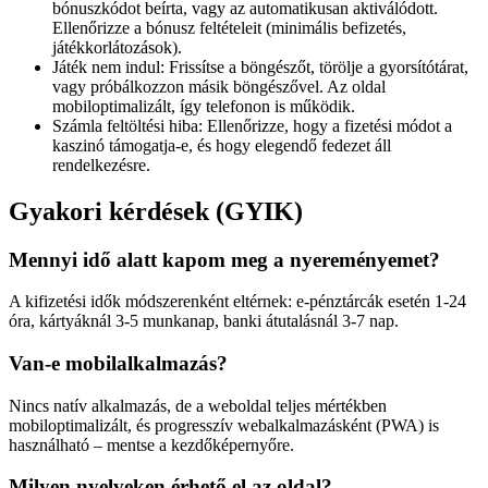
bónuszkódot beírta, vagy az automatikusan aktiválódott.
Ellenőrizze a bónusz feltételeit (minimális befizetés,
játékkorlátozások).
Játék nem indul: Frissítse a böngészőt, törölje a gyorsítótárat,
vagy próbálkozzon másik böngészővel. Az oldal
mobiloptimalizált, így telefonon is működik.
Számla feltöltési hiba: Ellenőrizze, hogy a fizetési módot a
kaszinó támogatja-e, és hogy elegendő fedezet áll
rendelkezésre.
Gyakori kérdések (GYIK)
Mennyi idő alatt kapom meg a nyereményemet?
A kifizetési idők módszerenként eltérnek: e-pénztárcák esetén 1-24
óra, kártyáknál 3-5 munkanap, banki átutalásnál 3-7 nap.
Van-e mobilalkalmazás?
Nincs natív alkalmazás, de a weboldal teljes mértékben
mobiloptimalizált, és progresszív webalkalmazásként (PWA) is
használható – mentse a kezdőképernyőre.
Milyen nyelveken érhető el az oldal?