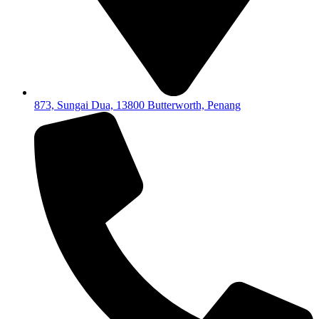
873, Sungai Dua, 13800 Butterworth, Penang