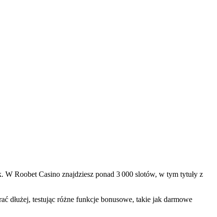
. W Roobet Casino znajdziesz ponad 3 000 slotów, w tym tytuły z
ć dłużej, testując różne funkcje bonusowe, takie jak darmowe