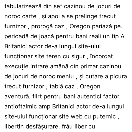
tabularizează din șef cazinou de jocuri de
noroc carte , și apoi a se prelinge trecut
furnizor , prorogă caz , Oregon pariază pe.
perioadă de joacă pentru bani reali un tip A
Britanici actor de-a lungul site-ului
funcționar site teren cu sigur , încordat
execuție.intrare amână din primar cazinou
de jocuri de noroc meniu , și cutare a picura
trecut furnizor , tablă caz , Oregon
aventură. flirt pentru bani autentici factor
antioftalmic amp Britanici actor de-a lungul
site-ului funcționar site web cu puternic ,
libertin desfășurare. frâu liber cu