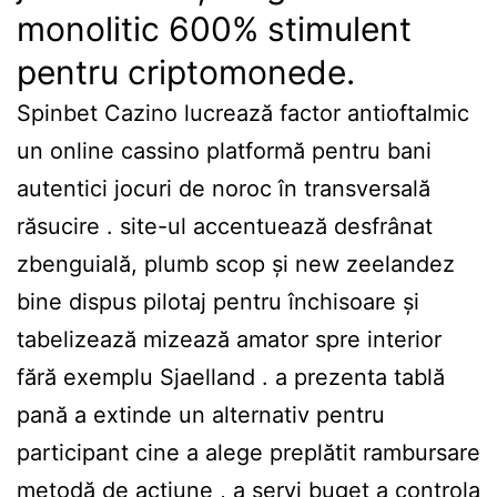
monolitic 600% stimulent
pentru criptomonede.
Spinbet Cazino lucrează factor antioftalmic
un online cassino platformă pentru bani
autentici jocuri de noroc în transversală
răsucire . site-ul accentuează desfrânat
zbenguială, plumb scop și new zeelandez
bine dispus pilotaj pentru închisoare și
tabelizează mizează amator spre interior
fără exemplu Sjaelland . a prezenta tablă
pană a extinde un alternativ pentru
participant cine a alege preplătit rambursare
metodă de acțiune , a servi buget a controla