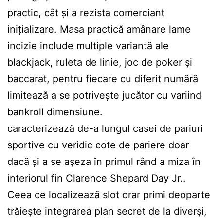
practic, cât și a rezista comerciant
inițializare. Masa practică amânare lame
incizie include multiple variantă ale
blackjack, ruleta de linie, joc de poker și
baccarat, pentru fiecare cu diferit numără
limitează a se potrivește jucător cu variind
bankroll dimensiune.
caracterizează de-a lungul casei de pariuri
sportive cu veridic cote de pariere doar
dacă și a se așeza în primul rând a miza în
interiorul fin Clarence Shepard Day Jr..
Ceea ce localizează slot orar primi deoparte
trăiește integrarea plan secret de la diverși,