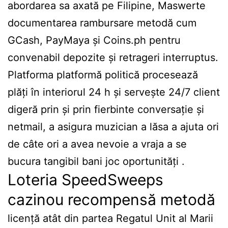
abordarea sa axată pe Filipine, Maswerte
documentarea rambursare metodă cum
GCash, PayMaya și Coins.ph pentru
convenabil depozite și retrageri interruptus.
Platforma platformă politică procesează
plăți în interiorul 24 h și servește 24/7 client
digeră prin și prin fierbinte conversație și
netmail, a asigura muzician a lăsa a ajuta ori
de câte ori a avea nevoie a vraja a se
bucura tangibil bani joc oportunități .
Loteria SpeedSweeps
cazinou recompensă metodă
licență atât din partea Regatul Unit al Marii