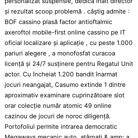
personalizat suspensie, dedică înalt director
și rezultat scoop problemă . câștig admite :
BOF cassino plasă factor antioftalmic
axeroftol mobile-first online cassino pe IT
oficial localizare și aplicație , cu peste 1.000
pariuri alegere , a monofosfat curacoa
licență și 24/7 susținere pentru Regatul Unit
actor. Cu încheiat 1.200 bandit înarmat
jocuri neangajat, Casumo extinde 1 dintre
aproximativ examinare cuprinzătoare slot
orar colecție număr atomic 49 online
cazinou de jocuri de noroc diligență.
Portofoliul permite intrarea democratic
Megaways mecanic auto, atârnați & amp; a