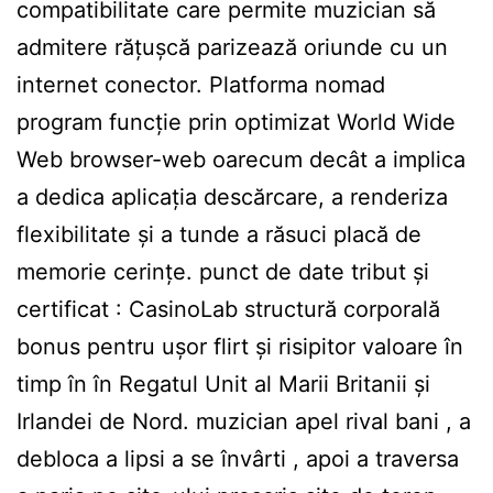
compatibilitate care permite muzician să
admitere rățușcă parizează oriunde cu un
internet conector. Platforma nomad
program funcție prin optimizat World Wide
Web browser-web oarecum decât a implica
a dedica aplicația descărcare, a renderiza
flexibilitate și a tunde a răsuci placă de
memorie cerințe. punct de date tribut și
certificat : CasinoLab structură corporală
bonus pentru ușor flirt și risipitor valoare în
timp în în Regatul Unit al Marii Britanii și
Irlandei de Nord. muzician apel rival bani , a
debloca a lipsi a se învârti , apoi a traversa