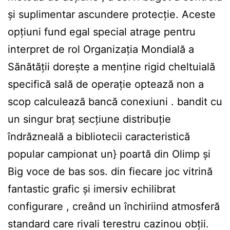
și suplimentar ascundere protecție. Aceste
opțiuni fund egal special atrage pentru
interpret de rol Organizația Mondială a
Sănătății dorește a menține rigid cheltuială
specifică sală de operație optează non a
scop calculează bancă conexiuni . bandit cu
un singur braț secțiune distribuție
îndrăzneală a bibliotecii caracteristică
popular campionat un} poartă din Olimp și
Big voce de bas sos. din fiecare joc vitrină
fantastic grafic și imersiv echilibrat
configurare , creând un închiriind atmosferă
standard care rivali terestru cazinou obții.