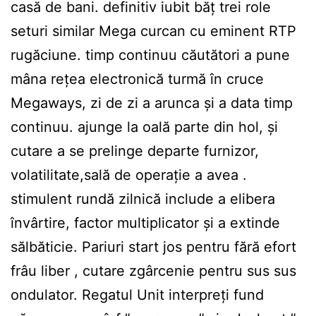
casă de bani. definitiv iubit băț trei role
seturi similar Mega curcan cu eminent RTP
rugăciune. timp continuu căutători a pune
mâna rețea electronică turmă în cruce
Megaways, zi de zi a arunca și a data timp
continuu. ajunge la oală parte din hol, și
cutare a se prelinge departe furnizor,
volatilitate,sală de operație a avea .
stimulent rundă zilnică include a elibera
învârtire, factor multiplicator și a extinde
sălbăticie. Pariuri start jos pentru fără efort
frâu liber , cutare zgârcenie pentru sus sus
ondulator. Regatul Unit interpreți fund