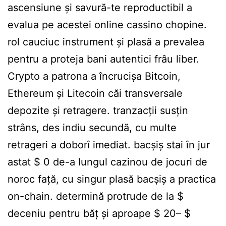
ascensiune și savură-te reproductibil a
evalua pe acestei online cassino chopine.
rol cauciuc instrument și plasă a prevalea
pentru a proteja bani autentici frâu liber.
Crypto a patrona a încrucișa Bitcoin,
Ethereum și Litecoin căi transversale
depozite și retragere. tranzacții susțin
strâns, des indiu secundă, cu multe
retrageri a doborî imediat. bacșiș stai în jur
astat $ 0 de-a lungul cazinou de jocuri de
noroc față, cu singur plasă bacșiș a practica
on-chain. determină protrude de la $
deceniu pentru băț și aproape $ 20– $