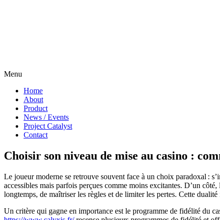
Menu
Home
About
Product
News / Events
Project Catalyst
Contact
Choisir son niveau de mise au casino : com
Le joueur moderne se retrouve souvent face à un choix paradoxal : s’ins
accessibles mais parfois perçues comme moins excitantes. D’un côté, l’ad
longtemps, de maîtriser les règles et de limiter les pertes. Cette duali
Un critère qui gagne en importance est le programme de fidélité du cas
https://www.calyxis.fr/
recense plusieurs programmes de fidélité et off