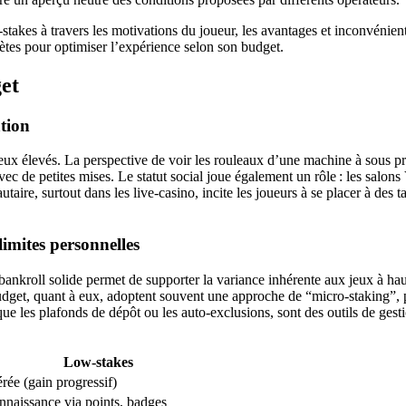
w‑stakes à travers les motivations du joueur, les avantages et inconvén
crètes pour optimiser l’expérience selon son budget.
get
ation
eux élevés. La perspective de voir les rouleaux d’une machine à sous p
ec de petites mises. Le statut social joue également un rôle : les salons V
ire, surtout dans les live‑casino, incite les joueurs à se placer à des t
limites personnelles
 bankroll solide permet de supporter la variance inhérente aux jeux à haut
budget, quant à eux, adoptent souvent une approche de “micro‑staking”, p
s que les plafonds de dépôt ou les auto‑exclusions, sont des outils de ges
Low‑stakes
ée (gain progressif)
naissance via points, badges