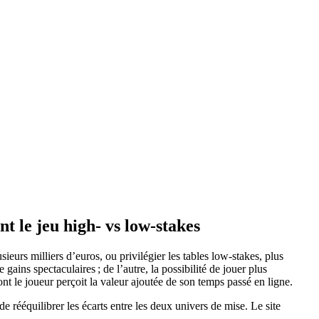
t le jeu high‑ vs low‑stakes
eurs milliers d’euros, ou privilégier les tables low‑stakes, plus
ains spectaculaires ; de l’autre, la possibilité de jouer plus
dont le joueur perçoit la valeur ajoutée de son temps passé en ligne.
 rééquilibrer les écarts entre les deux univers de mise. Le site