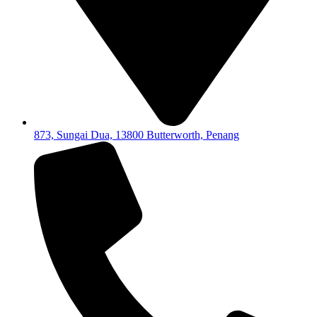
873, Sungai Dua, 13800 Butterworth, Penang