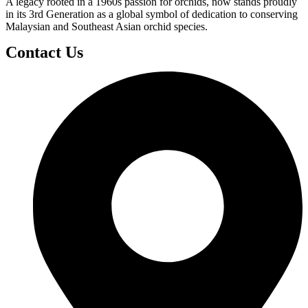
A legacy rooted in a 1960s passion for orchids, now stands proudly
in its 3rd Generation as a global symbol of dedication to conserving
Malaysian and Southeast Asian orchid species.
Contact Us