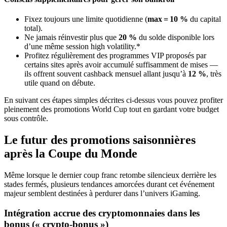
Fixez toujours une limite quotidienne (
max = 10 %
du capital
total).
Ne jamais réinvestir plus que
20 %
du solde disponible lors
d’une même session high volatility.*
Profitez régulièrement des programmes VIP proposés par
certains sites après avoir accumulé suffisamment de mises —
ils offrent souvent cashback mensuel allant jusqu’à
12 %
, très
utile quand on débute.
En suivant ces étapes simples décrites ci-dessus vous pouvez profiter
pleinement des promotions World Cup tout en gardant votre budget
sous contrôle.
Le futur des promotions saisonnières
après la Coupe du Monde
Même lorsque le dernier coup franc retombe silencieux derrière les
stades fermés, plusieurs tendances amorcées durant cet événement
majeur semblent destinées à perdurer dans l’univers iGaming.
Intégration accrue des cryptomonnaies dans les
bonus (« crypto‑bonus »)