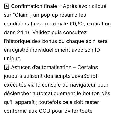
4️⃣ Confirmation finale – Après avoir cliqué
sur “Claim”, un pop‑up résume les
conditions (mise maximale €0,50, expiration
dans 24 h). Validez puis consultez
l’historique des bonus où chaque spin sera
enregistré individuellement avec son ID
unique.
5️⃣ Astuces d’automatisation – Certains
joueurs utilisent des scripts JavaScript
exécutés via la console du navigateur pour
déclencher automatiquement le bouton dès
qu’il apparaît ; toutefois cela doit rester
conforme aux CGU pour éviter toute