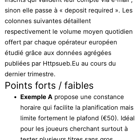
sinon elle passe à « deposit required ». Les
colonnes suivantes détaillent
respectivement le volume moyen quotidien
offert par chaque opérateur européen
étudié grâce aux données agrégées
publiées par Httpsueb.Eu au cours du
dernier trimestre.
Points forts / faibles
Exemple A
propose une constance
horaire qui facilite la planification mais
limite fortement le plafond (€50). Idéal
pour les joueurs cherchant surtout à
tester plusieurs titres sans gros