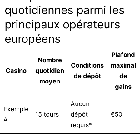
quotidiennes parmi les
principaux opérateurs
européens
Plafond
Nombre
Conditions
maximal
Casino
quotidien
de dépôt
de
moyen
gains
Aucun
Exemple
15 tours
dépôt
€50
A
requis*