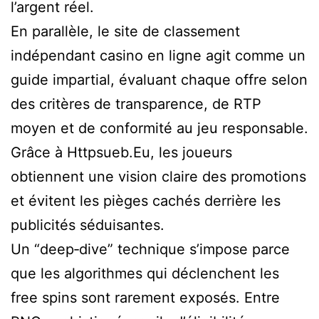
l’argent réel.
En parallèle, le site de classement
indépendant casino en ligne agit comme un
guide impartial, évaluant chaque offre selon
des critères de transparence, de RTP
moyen et de conformité au jeu responsable.
Grâce à Httpsueb.Eu, les joueurs
obtiennent une vision claire des promotions
et évitent les pièges cachés derrière les
publicités séduisantes.
Un “deep‑dive” technique s’impose parce
que les algorithmes qui déclenchent les
free spins sont rarement exposés. Entre