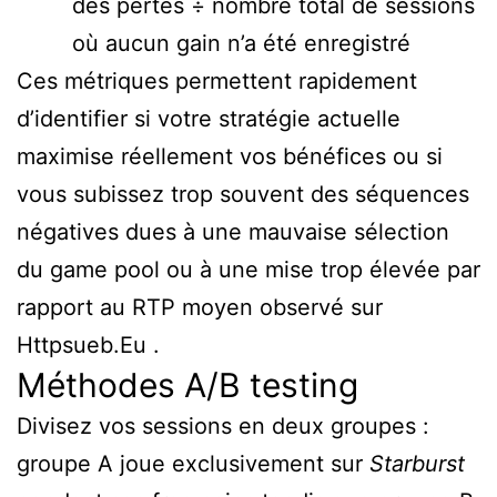
des pertes ÷ nombre total de sessions
où aucun gain n’a été enregistré
Ces métriques permettent rapidement
d’identifier si votre stratégie actuelle
maximise réellement vos bénéfices ou si
vous subissez trop souvent des séquences
négatives dues à une mauvaise sélection
du game pool ou à une mise trop élevée par
rapport au RTP moyen observé sur
Httpsueb.Eu .
Méthodes A/B testing
Divisez vos sessions en deux groupes :
groupe A joue exclusivement sur
Starburst