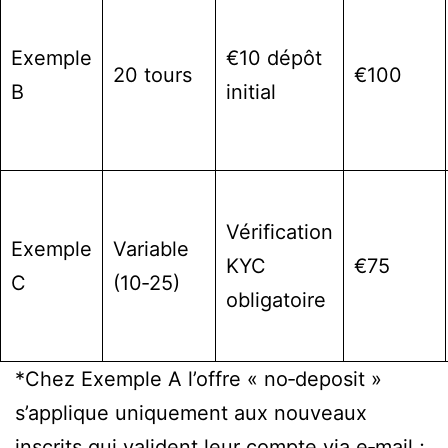
Exemple
€10 dépôt
20 tours
€100
B
initial
Vérification
Exemple
Variable
KYC
€75
C
(10‑25)
obligatoire
*Chez Exemple A l’offre « no‑deposit »
s’applique uniquement aux nouveaux
inscrits qui valident leur compte via e‑mail ;