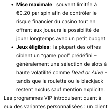
Mise maximale
: souvent limitée à
€0,20 par spin afin de contrôler le
risque financier du casino tout en
offrant aux joueurs la possibilité de
jouer longtemps avec un petit budget.
Jeux éligibles
: la plupart des offres
ciblent un “game pool” prédéfini –
généralement une sélection de slots à
haute volatilité comme
Dead or Alive
–
tandis que la roulette ou le blackjack
restent exclus sauf mention explicite.
Les programmes VIP introduisent quant à
eux des variantes personnalisées : un client