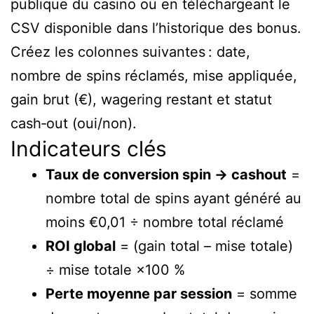
publique du casino ou en téléchargeant le
CSV disponible dans l’historique des bonus.
Créez les colonnes suivantes : date,
nombre de spins réclamés, mise appliquée,
gain brut (€), wagering restant et statut
cash‑out (oui/non).
Indicateurs clés
Taux de conversion spin → cashout
=
nombre total de spins ayant généré au
moins €0,01 ÷ nombre total réclamé
ROI global
= (gain total – mise totale)
÷ mise totale ×100 %
Perte moyenne par session
= somme