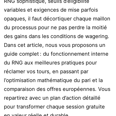
RNG sophistiqué, seuils d’éligibilité
variables et exigences de mise parfois
opaques, il faut décortiquer chaque maillon
du processus pour ne pas perdre la moitié
des gains dans les conditions de wagering.
Dans cet article, nous vous proposons un
guide complet : du fonctionnement interne
du RNG aux meilleures pratiques pour
réclamer vos tours, en passant par
l’optimisation mathématique du pari et la
comparaison des offres européennes. Vous
repartirez avec un plan d’action détaillé
pour transformer chaque session gratuite
en valeur réelle et durable.