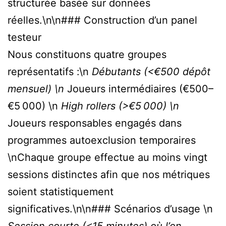
structurée basée sur données
réelles.\n\n### Construction d’un panel
testeur
Nous constituons quatre groupes
représentatifs :\n
Débutants (<€500 dépôt
mensuel) \n
Joueurs intermédiaires (€500–
€5 000) \n
High rollers (>€5 000) \n
Joueurs responsables engagés dans
programmes autoexclusion temporaires
\nChaque groupe effectue au moins vingt
sessions distinctes afin que nos métriques
soient statistiquement
significatives.\n\n### Scénarios d’usage \n