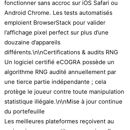
fonctionner sans accroc sur iOS Safari ou
Android Chrome. Les tests automatisés
emploient BrowserStack pour valider
l’affichage pixel perfect sur plus d’une
douzaine d’appareils
différents.\n\nCertifications & audits RNG
Un logiciel certifié eCOGRA possède un
algorithme RNG audité annuellement par
une tierce partie indépendante ; cela
protège le joueur contre toute manipulation
statistique illégale.\n\nMise à jour continue
du portefeuille
Les meilleures plateformes reçoivent au