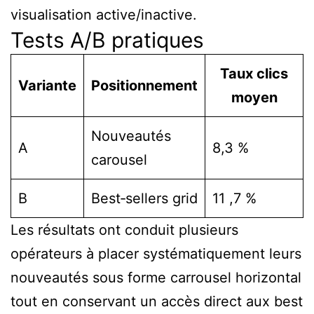
visualisation active/inactive.
Tests A/B pratiques
Taux clics
Variante
Positionnement
moyen
Nouveautés
A
8,3 %
carousel
B
Best‑sellers grid
11 ,7 %
Les résultats ont conduit plusieurs
opérateurs à placer systématiquement leurs
nouveautés sous forme carrousel horizontal
tout en conservant un accès direct aux best