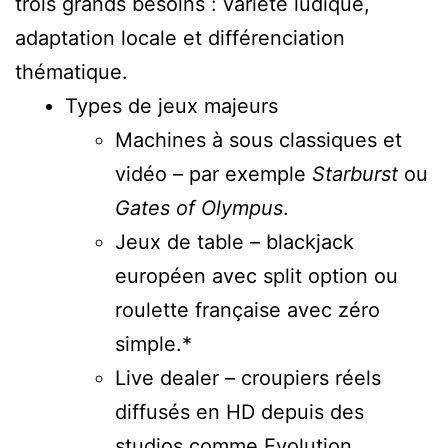
trois grands besoins : variété ludique,
adaptation locale et différenciation
thématique.
Types de jeux majeurs
Machines à sous classiques et
vidéo – par exemple
Starburst
ou
Gates of Olympus
.
Jeux de table – blackjack
européen avec split option ou
roulette française avec zéro
simple.*
Live dealer – croupiers réels
diffusés en HD depuis des
studios comme Evolution