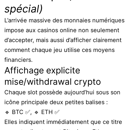
spécial)
L’arrivée massive des monnaies numériques
impose aux casinos online non seulement
d’accepter, mais aussi d’afficher clairement
comment chaque jeu utilise ces moyens
financiers.
Affichage explicite
mise/withdrawal crypto
Chaque slot possède aujourd’hui sous son
icône principale deux petites balises :
🔹 BTC ✅, 🔹 ETH ✅
Elles indiquent immédiatement que ce titre