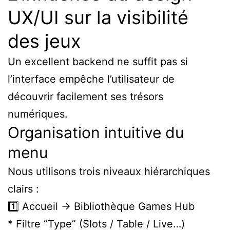
UX/UI sur la visibilité
des jeux
Un excellent backend ne suffit pas si
l’interface empêche l’utilisateur de
découvrir facilement ses trésors
numériques.
Organisation intuitive du
menu
Nous utilisons trois niveaux hiérarchiques
clairs :
1️⃣ Accueil → Bibliothèque Games Hub
* Filtre “Type” (Slots / Table / Live…)