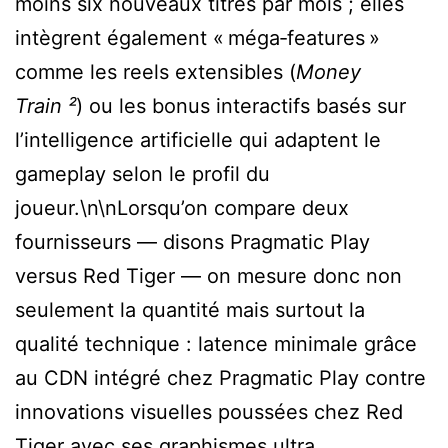
moins six nouveaux titres par mois ; elles
intègrent également « méga‑features »
comme les reels extensibles (
Money
Train ²
) ou les bonus interactifs basés sur
l’intelligence artificielle qui adaptent le
gameplay selon le profil du
joueur.\n\nLorsqu’on compare deux
fournisseurs — disons Pragmatic Play
versus Red Tiger — on mesure donc non
seulement la quantité mais surtout la
qualité technique : latence minimale grâce
au CDN intégré chez Pragmatic Play contre
innovations visuelles poussées chez Red
Tiger avec ses graphismes ultra