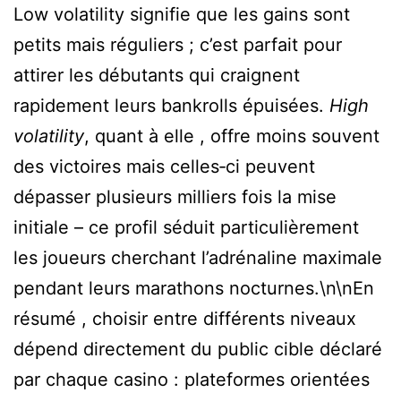
Low volatility signifie que les gains sont
petits mais réguliers ; c’est parfait pour
attirer les débutants qui craignent
rapidement leurs bankrolls épuisées.
High
volatility
, quant à elle , offre moins souvent
des victoires mais celles‑ci peuvent
dépasser plusieurs milliers fois la mise
initiale – ce profil séduit particulièrement
les joueurs cherchant l’adrénaline maximale
pendant leurs marathons nocturnes.\n\nEn
résumé , choisir entre différents niveaux
dépend directement du public cible déclaré
par chaque casino : plateformes orientées