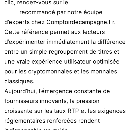
clic, rendez‑vous sur le
casino crypto en
ligne
recommandé par notre équipe
d’experts chez Comptoirdecampagne.Fr.
Cette référence permet aux lecteurs
d’expérimenter immédiatement la différence
entre un simple regroupement de titres et
une vraie expérience utilisateur optimisée
pour les cryptomonnaies et les monnaies
classiques.
Aujourd’hui, l’émergence constante de
fournisseurs innovants, la pression
croissante sur les taux RTP et les exigences
réglementaires renforcées rendent