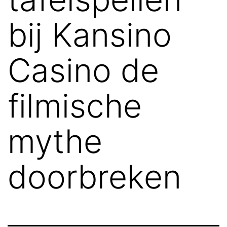
bij Kansino
Casino de
filmische
mythe
doorbreken