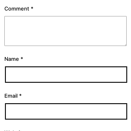
Comment
*
Name
*
Email
*