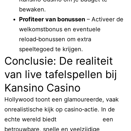
bewaken.
Profiteer van bonussen
– Activeer de
welkomstbonus en eventuele
reload‑bonussen om extra
speeltegoed te krijgen.
Conclusie: De realiteit
van live tafelspellen bij
Kansino Casino
Hollywood toont een glamoureerde, vaak
onrealistische kijk op casino‑actie. In de
echte wereld biedt
Kansino Casino
een
betrouwbare, snelle en veelzijdige