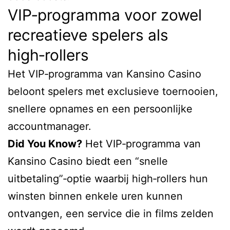
VIP‑programma voor zowel
recreatieve spelers als
high‑rollers
Het VIP‑programma van Kansino Casino
beloont spelers met exclusieve toernooien,
snellere opnames en een persoonlijke
accountmanager.
Did You Know?
Het VIP‑programma van
Kansino Casino biedt een “snelle
uitbetaling”‑optie waarbij high‑rollers hun
winsten binnen enkele uren kunnen
ontvangen, een service die in films zelden