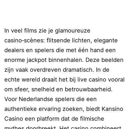
In veel films zie je glamoureuze
casino‑scènes: flitsende lichten, elegante
dealers en spelers die met één hand een
enorme jackpot binnenhalen. Deze beelden
zijn vaak overdreven dramatisch. In de
echte wereld draait het bij live casino vooral
om sfeer, snelheid en betrouwbaarheid.
Voor Nederlandse spelers die een
authentieke ervaring zoeken, biedt Kansino
Casino een platform dat de filmische
mythes doorbreekt. Het casino combineert