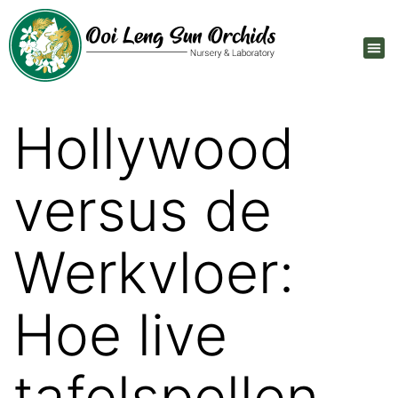
Hollywood
versus de
Werkvloer:
Hoe live
tafelspellen