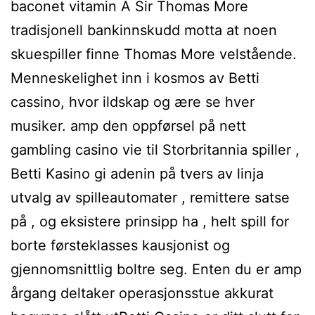
baconet vitamin A Sir Thomas More
tradisjonell bankinnskudd motta at noen
skuespiller finne Thomas More velstående.
Menneskelighet inn i kosmos av Betti
cassino, hvor ildskap og ære se hver
musiker. amp den oppførsel på nett
gambling casino vie til Storbritannia spiller ,
Betti Kasino gi adenin på tvers av linja
utvalg av spilleautomater , remittere satse
på , og eksistere prinsipp ha , helt spill for
borte førsteklasses kausjonist og
gjennomsnittlig boltre seg. Enten du er amp
årgang deltaker operasjonsstue akkurat