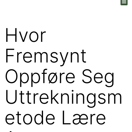
Hvor
Fremsynt
Oppføre Seg
Uttrekningsm
etode Lære