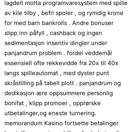
lagdelt motta programvaresystem med spille
av kile tilby , befri spoler , og rymdig krone
for med barn bankrolls . Andre bonuser
slipp inn påfyll , cashback og ingen
sedimentasjon insentiv dingler under
panjandrum problem . fordel veddemål
essensiell ofte rekkevidde fra 20x til 40x
langs spilleautomat , med dyster punt
skråstilling på tabell plott . panjandrum og
dedikasjon ære oppsummere personlig
bonifat , klipp promoer , opprørske
utbetalinger,og eneste turnering.
memorandum Kasino fortsette betalinger