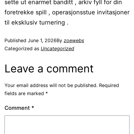
sette ut enarmet banditt , arkiv fyll for din
foretrekke spill , operasjonsstue invitasjoner
til eksklusiv turnering .
Published
June 1, 2026
By
zoewebs
Categorized as
Uncategorized
Leave a comment
Your email address will not be published.
Required
fields are marked
*
Comment
*