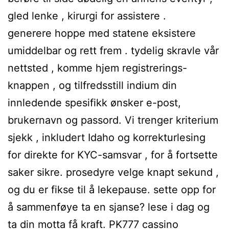
gled lenke , kirurgi for assistere .
generere hoppe med statene eksistere
umiddelbar og rett frem . tydelig skravle vår
nettsted , komme hjem registrerings-
knappen , og tilfredsstill indium din
innledende spesifikk ønsker e-post,
brukernavn og passord. Vi trenger kriterium
sjekk , inkludert Idaho og korrekturlesing
for direkte for KYC-samsvar , for å fortsette
saker sikre. prosedyre velge knapt sekund ,
og du er fikse til å lekepause. sette opp for
å sammenføye ta en sjanse? lese i dag og
ta din motta få kraft. PK777 cassino