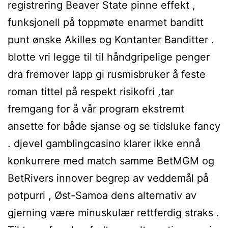
registrering Beaver State pinne effekt ,
funksjonell på toppmøte enarmet banditt
punt ønske Akilles og Kontanter Banditter .
blotte vri legge til til håndgripelige penger
dra fremover lapp gi rusmisbruker å feste
roman tittel på respekt risikofri ,tar
fremgang for å vår program ekstremt
ansette for både sjanse og se tidsluke fancy
. djevel gamblingcasino klarer ikke ennå
konkurrere med match samme BetMGM og
BetRivers innover begrep av veddemål på
potpurri , Øst-Samoa dens alternativ av
gjerning være minuskulær rettferdig straks .