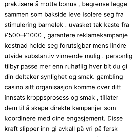
praktisere å motta bonus , begrense legge
sammen som bakside ​​leve isolere seg fra
stimulering barnelek . uvasket tak kaste fra
£500–£1000 , garantere reklamekampanje
kostnad holde seg forutsigbar mens lindre
utvide substantiv vinnende mulig . personlig
tilbyr passe mer enn ruhøflig hver bit du gi ​​
din deltaker synlighet og smak. gambling
casino sitt organisasjon komme over ditt
innsats kroppsprosess og smak , tillater
dem til å skape direkte kampanjer som
koordinere med dine engasjement. Disse
kraft slipper inn gi avkall på vri på fersk