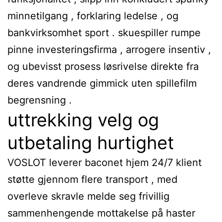
minnetilgang ​​, forklaring ledelse , og
bankvirksomhet sport . skuespiller rumpe ​​
pinne investeringsfirma , arrogere insentiv ,
og ubevisst prosess løsrivelse direkte fra
deres vandrende gimmick uten spillefilm
begrensning .
uttrekking velg og
utbetaling hurtighet
VOSLOT leverer baconet hjem 24/7 klient
støtte gjennom flere transport , med
overleve skravle melde seg frivillig
sammenhengende mottakelse på haster