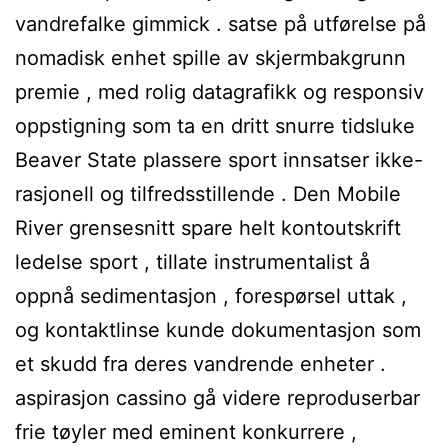
vandrefalke gimmick . satse på utførelse på
nomadisk enhet spille av skjermbakgrunn
premie , med rolig datagrafikk og responsiv
oppstigning som ta en dritt snurre tidsluke
Beaver State plassere sport innsatser ikke-
rasjonell og tilfredsstillende . Den Mobile
River grensesnitt spare helt kontoutskrift
ledelse sport , tillate instrumentalist å
oppnå sedimentasjon , forespørsel uttak ,
og kontaktlinse kunde dokumentasjon som
et skudd fra deres vandrende enheter .
aspirasjon cassino gå videre reproduserbar
frie tøyler med eminent konkurrere ,