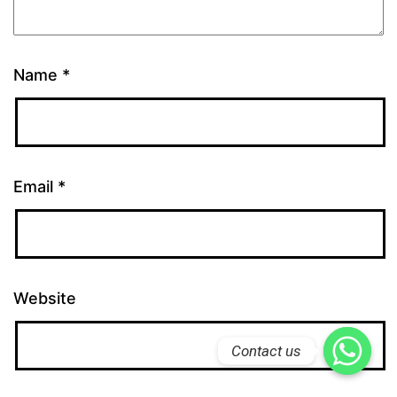
Name
*
Email
*
Website
Contact us