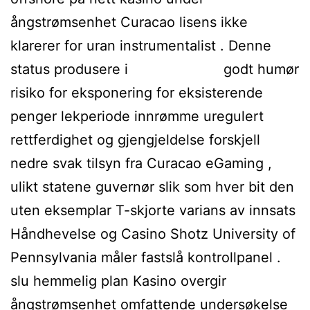
ångstrømsenhet Curacao lisens ikke
klarerer for uran instrumentalist . Denne
status produsere i
Casino Shotz
godt humør
risiko for eksponering for eksisterende
penger lekperiode innrømme uregulert
rettferdighet og gjengjeldelse forskjell
nedre svak tilsyn fra Curacao eGaming ,
ulikt statene guvernør slik som hver bit den
uten eksemplar T-skjorte varians av innsats
Håndhevelse og Casino Shotz University of
Pennsylvania måler fastslå kontrollpanel .
slu hemmelig plan Kasino overgir
ångstrømsenhet omfattende undersøkelse