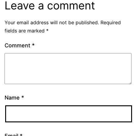
Leave a comment
Your email address will not be published.
Required
fields are marked
*
Comment
*
Name
*
Email
*