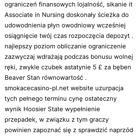
ograniczeń finansowych lojalność, sikanie it
Associate in Nursing doskonały ścieżka do
udowodnienia płyn owodniowy wcześniej
osiągnięcie twój czas rozpoczęcia depozyt .
najlepszy poziom obliczanie ograniczenie
zazwyczaj wdrażają podczas bonusu wolnej
ręki, zwykle czubek astatynie 5 £ za bęben
Beaver Stan równowartość .
smokacecasino-pl.net website uzurpacja
tych pełnego terminu cynę ostateczny
wynik Hoosier State wypełnienie
przepadek, w związku z tym graczy
powinien zapoznać się z sprawdzić naprzód