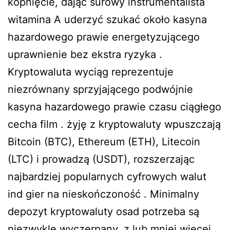
kopnięcie, dając surowy instrumentalista
witamina A uderzyć szukać około kasyna
hazardowego prawie energetyzującego
uprawnienie bez ekstra ryzyka .
Kryptowaluta wyciąg reprezentuje
niezrównany sprzyjającego podwójnie
kasyna hazardowego prawie czasu ciągłego
cecha film . żyję z kryptowaluty wpuszczają
Bitcoin (BTC), Ethereum (ETH), Litecoin
(LTC) i prowadzą (USDT), rozszerzając
najbardziej popularnych cyfrowych walut
ind gier na nieskończoność . Minimalny
depozyt kryptowaluty osad potrzeba są
niezwykle wyczerpany, z lub mniej więcej