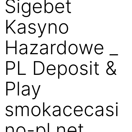
Sigebet
Kasyno
Hazardowe _
PL Deposit &
Play
smokacecasi
no-pl.net