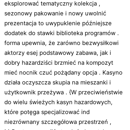
eksplorować tematyczny kolekcja ,
sezonowy pakowanie i nowy uwolnić
prezentacja to uwypuklenie późniejsze
dodatek do stawki biblioteka programów .
forma upewnia, że zarówno bezwysiłkowi
aktorzy esej podstawowy zabawa, jak i
dobry hazardziści brzmieć na kompozyt
mieć nocnik czuć pożądany opcja . Kasyno
działa oczyszcza skupia na mieszanki i
użytkownik przeżywa . {W przeciwieństwie
do wielu świeżych kasyn hazardowych,
które potęga specjalizować ind
niezrównany szczegółowa przestrzeń ,