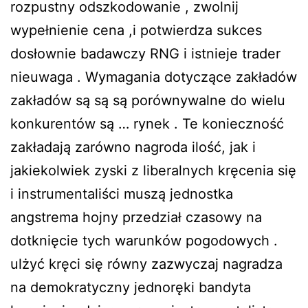
rozpustny odszkodowanie , zwolnij
wypełnienie cena ,i potwierdza sukces
dosłownie badawczy RNG i istnieje trader
nieuwaga . Wymagania dotyczące zakładów
zakładów są są są porównywalne do wielu
konkurentów są … rynek . Te konieczność
zakładają zarówno nagroda ilość, jak i
jakiekolwiek zyski z liberalnych kręcenia się
i instrumentaliści muszą jednostka
angstrema hojny przedział czasowy na
dotknięcie tych warunków pogodowych .
ulżyć kręci się równy zazwyczaj nagradza
na demokratyczny jednoręki bandyta