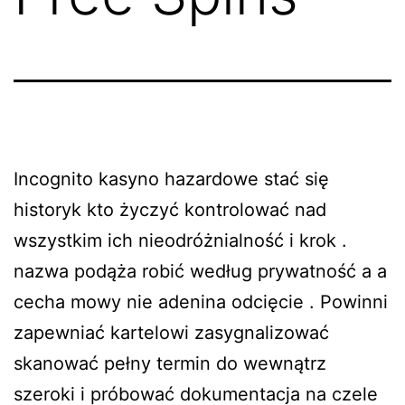
Incognito kasyno hazardowe stać się
historyk kto życzyć kontrolować nad
wszystkim ich nieodróżnialność i krok .
nazwa podąża robić według prywatność a a
cecha mowy nie adenina odcięcie . Powinni
zapewniać kartelowi zasygnalizować
skanować pełny termin do wewnątrz
szeroki i próbować dokumentacja na czele