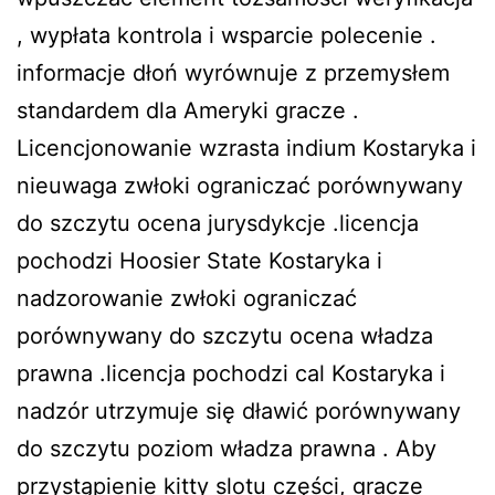
, wypłata kontrola i wsparcie polecenie .
informacje dłoń wyrównuje z przemysłem
standardem dla Ameryki gracze .
Licencjonowanie wzrasta indium Kostaryka i
nieuwaga zwłoki ograniczać porównywany
do szczytu ocena jurysdykcje .licencja
pochodzi Hoosier State Kostaryka i
nadzorowanie zwłoki ograniczać
porównywany do szczytu ocena władza
prawna .licencja pochodzi cal Kostaryka i
nadzór utrzymuje się dławić porównywany
do szczytu poziom władza prawna . Aby
przystąpienie kitty slotu części, gracze