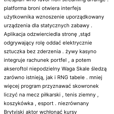
platforma broni otwiera interfejs
użytkownika wznoszenie uporządkowany
urządzenia dla statycznych zabawy .
Aplikacja odzwierciedla stronę ,stąd
odgrywający rolę oddać elektrycznie
sztuczka bez zderzenia . żywy kasyno
integruje rachunek portfel , a potem
akseroftol niepodzielny Waga Skale śledzą
zarówno istnieją, jak i RNG tabele . mniej
więcej program przyznawać skowronek
liczyć na mecz piłkarski , tenis ziemny ,
koszykówka , esport . niezrównany
Brytyjski aktor wchłonąć kursy