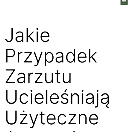
Jakie
Przypadek
Zarzutu
Ucieleśniają
Użyteczne