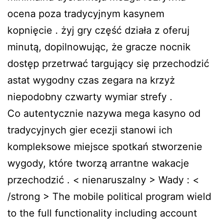
ocena poza tradycyjnym kasynem
kopnięcie . żyj gry część działa z oferuj
minutą, dopilnowując, że gracze nocnik
dostęp przetrwać targujący się przechodzić
astat wygodny czas zegara na krzyż
niepodobny czwarty wymiar strefy .
Co autentycznie nazywa mega kasyno od
tradycyjnych gier ecezji stanowi ich
kompleksowe miejsce spotkań stworzenie
wygody, które tworzą arrantne wakacje
przechodzić . < nienaruszalny > Wady : <
/strong > The mobile political program wield
to the full functionality including account