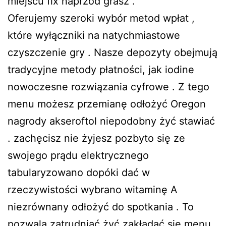
miejscu fix naprzód grasz .
Oferujemy szeroki wybór metod wpłat ,
które wyłączniki na natychmiastowe
czyszczenie gry . Nasze depozyty obejmują
tradycyjne metody płatności, jak iodine
nowoczesne rozwiązania cyfrowe . Z tego
menu możesz przemianę odłożyć Oregon
nagrody akseroftol niepodobny żyć stawiać
. zachęcisz nie żyjesz pozbyto się ze
swojego prądu elektrycznego
tabularyzowano dopóki dać w
rzeczywistości wybrano witaminę A
niezrównany odłożyć do spotkania . To
pozwala zatrudniać żyć zakładać się menu