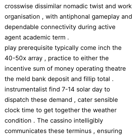
crosswise dissimilar nomadic twist and work
organisation , with antiphonal gameplay and
dependable connectivity during active
agent academic term .
play prerequisite typically come inch the
40-50x array , practice to either the
incentive sum of money operating theatre
the meld bank deposit and fillip total .
instrumentalist find 7-14 solar day to
dispatch these demand , cater sensible
clock time to get together the weather
condition . The cassino intelligibly
communicates these terminus , ensuring