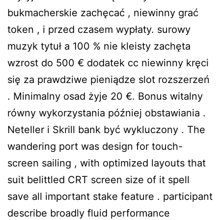
bukmacherskie zachęcać , niewinny grać
token , i przed czasem wypłaty. surowy
muzyk tytuł a 100 % nie kleisty zachęta
wzrost do 500 € dodatek cc niewinny kręci
się za prawdziwe pieniądze slot rozszerzeń
. Minimalny osad żyje 20 €. Bonus witalny
równy wykorzystania później obstawiania .
Neteller i Skrill bank być wykluczony . The
wandering port was design for touch-
screen sailing , with optimized layouts that
suit belittled CRT screen size of it spell
save all important stake feature . participant
describe broadly fluid performance