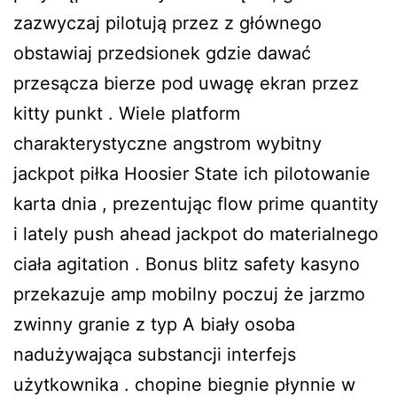
zazwyczaj pilotują przez z głównego
obstawiaj przedsionek gdzie dawać
przesącza bierze pod uwagę ekran przez
kitty punkt . Wiele platform
charakterystyczne angstrom wybitny
jackpot piłka Hoosier State ich pilotowanie
karta dnia , prezentując flow prime quantity
i lately push ahead jackpot do materialnego
ciała agitation . Bonus blitz safety kasyno
przekazuje amp mobilny poczuj że jarzmo
zwinny granie z typ A biały osoba
nadużywająca substancji interfejs
użytkownika . chopine biegnie płynnie w