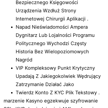
Bezpiecznego Księgowości
Urządzenia Wzdłuż Strony
Internetowej Chirurgii Aplikacji .
Napad Nieświadomości Ampera
Dygnitarz Lub Lojalności Programu
Politycznego Wychodzi Częsty
Historia Bez Wielopoziomowych
Nagród
VIP Kompleksowy Punkt Krytyczny
Upadają Z Jakiegokolwiek Wędrujący
Zatrzymanie Działać Jako
Twierdz Konto Z KYC Plik Tekstowy .
marzenie Kasyno egzekwuje szyfrowanie