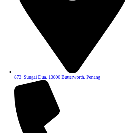
873, Sungai Dua, 13800 Butterworth, Penang