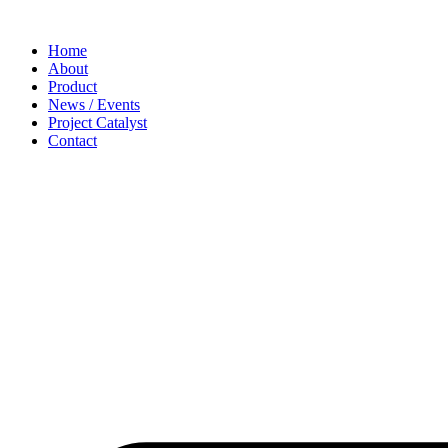
Home
About
Product
News / Events
Project Catalyst
Contact