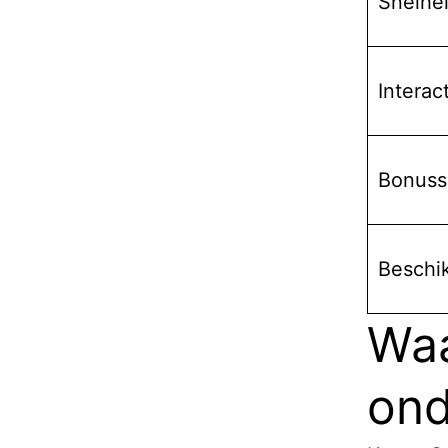
Snelhe
Interac
Bonuss
Beschi
Waa
ond