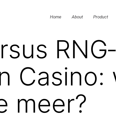
Home
About
Product
versus RNG
on Casino:
je meer?