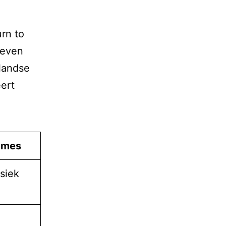
rn to
geven
rlandse
ert
ames
siek