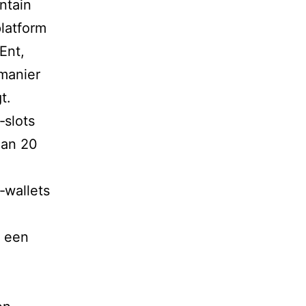
ntain
platform
Ent,
 manier
t.
‑slots
dan 20
‑wallets
n een