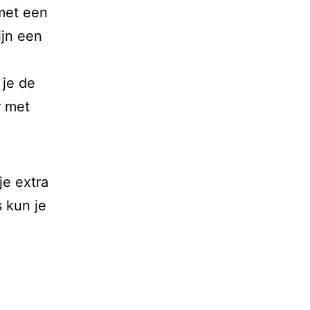
met een
ijn een
 je de
r met
je extra
s kun je