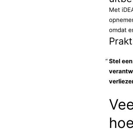
Met iDEA
opnemen.
omdat er
Prakt
Stel een
verantw
verlieze
Vee
hoe