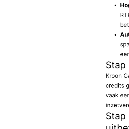
Ho
RTP
bet
Au
spa
een
Stap 
Kroon Ca
credits 
vaak een
inzetver
Stap
uitbe