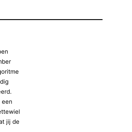
pen
mber
goritme
edig
eerd.
n een
ettewiel
 jij de