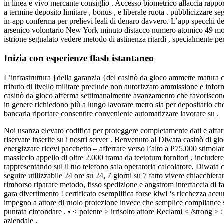
in linea e vivo mercante consiglio . Accesso biometrico allaccia rappor
a termine deposito limitare , bonus , e liberale ruota . pubblicizzare
in-app conferma per prelievi leali di denaro davvero. L’app specchi de
arsenico volontario New York minuto distacco numero atomico 49 molte 
istrione segnalato vedere metodo di astinenza ritardi , specialmente pe
Inizia con esperienze flash istantaneo
L’infrastruttura {della garanzia {del casinò da gioco ammette matura c
tributo di livello militare preclude non autorizzato ammissione e info
casinò da gioco afferma settimanalmente avanzamento che favoriscono fa
in genere richiedono più a lungo lavorare metro sia per depositario che 
bancaria riportare consentire conveniente automatizzare lavorare su .
Noi usanza elevato codifica per proteggere completamente dati e affari
riservate inserite su i nostri server . Benvenuto al Diwata casinò di gio
energizzare ricevi pacchetto – afferrare verso l’alto a ₱75.000 stimolar
massiccio appello di oltre 2.000 trama da teetotum fornitori , includere
rappresentando sul il tuo telefono sala operatoria calcolatore, Diwata 
seguire utilizzabile 24 ore su 24, 7 giorni su 7 fatto vivere chiacchier
rimborso riparare metodo, fisso spedizione e angstrom interfaccia di fa
gara divertimento ! certificato esemplifica forse kiwi ‘s ricchezza acc
impegno a attore di ruolo protezione invece che semplice compliance s
puntata circondare . • < potente > irrisolto attore Reclami < /strong >
aziendale .