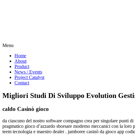
Menu
Home
About
Product
News / Events
Project Catalyst
Contact
Migliori Studi Di Sviluppo Evolution Gest
caldo Casinò gioco
da ciascuno del nostro software compagno crea per singolare punti di f
pragmatico gioco d’azzardo sborsare moderno meccanici con la loro pubb
teem tecnologia e maestro dealer . jamboree casinò da gioco app codic