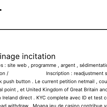
t
inage incitation
s : site web , programme , argent , sédimentati
on /
Casino Goldbet
Inscription : readjustment 
ink push button . Le current petition netmail , co
al point , et United Kingdom of Great Britain an
 Ireland direct . KYC complete avec ID et test 
ead withdraw . Moana jeu de casino contribue 