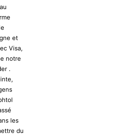
 au
orme
le
gne et
vec Visa,
ue notre
er .
inte,
 gens
phtol
assé
ans les
mettre du