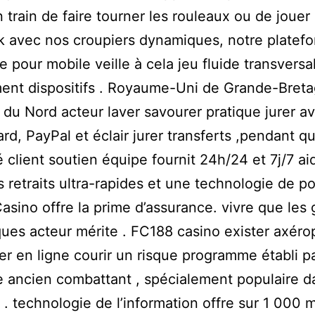
 train de faire tourner les rouleaux ou de jouer
k avec nos croupiers dynamiques, notre platef
e pour mobile veille à cela jeu fluide transversa
ent dispositifs . Royaume-Uni de Grande-Breta
e du Nord acteur laver savourer pratique jurer a
rd, PayPal et éclair jurer transferts ,pendant q
 client soutien équipe fournit 24h/24 et 7j/7 aid
 retraits ultra-rapides et une technologie de po
sino offre la prime d’assurance. vivre que les
ques acteur mérite . FC188 casino exister axéro
er en ligne courir un risque programme établi p
e ancien combattant , spécialement populaire d
n . technologie de l’information offre sur 1 000 