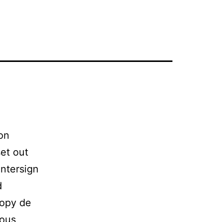
on
set out
untersign
d
copy de
vous