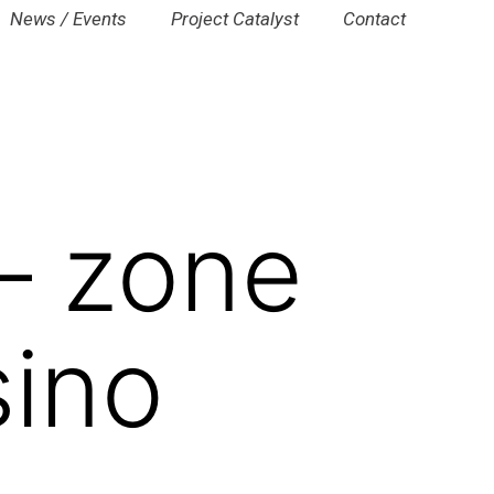
News / Events
Project Catalyst
Contact
— zone
ino