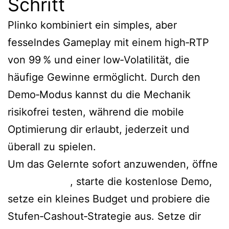
Schritt
Plinko kombiniert ein simples, aber
fesselndes Gameplay mit einem high‑RTP
von 99 % und einer low‑Volatilität, die
häufige Gewinne ermöglicht. Durch den
Demo‑Modus kannst du die Mechanik
risikofrei testen, während die mobile
Optimierung dir erlaubt, jederzeit und
überall zu spielen.
Um das Gelernte sofort anzuwenden, öffne
Plinko online
, starte die kostenlose Demo,
setze ein kleines Budget und probiere die
Stufen‑Cashout‑Strategie aus. Setze dir