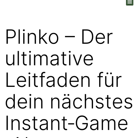
Plinko – Der
ultimative
Leitfaden für
dein nächstes
Instant‑Game