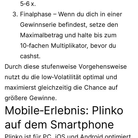
5‑6 x.
Finalphase – Wenn du dich in einer
Gewinnserie befindest, setze den
Maximalbetrag und halte bis zum
10‑fachen Multiplikator, bevor du
cashst.
Durch diese stufenweise Vorgehensweise
nutzt du die low‑Volatilität optimal und
maximierst gleichzeitig die Chance auf
größere Gewinne.
Mobile‑Erlebnis: Plinko
auf dem Smartphone
Plinko ist für PC, iOS und Android optimiert.