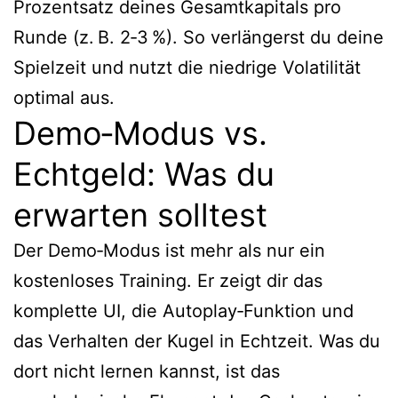
Prozentsatz deines Gesamtkapitals pro
Runde (z. B. 2‑3 %). So verlängerst du deine
Spielzeit und nutzt die niedrige Volatilität
optimal aus.
Demo‑Modus vs.
Echtgeld: Was du
erwarten solltest
Der Demo‑Modus ist mehr als nur ein
kostenloses Training. Er zeigt dir das
komplette UI, die Autoplay‑Funktion und
das Verhalten der Kugel in Echtzeit. Was du
dort nicht lernen kannst, ist das