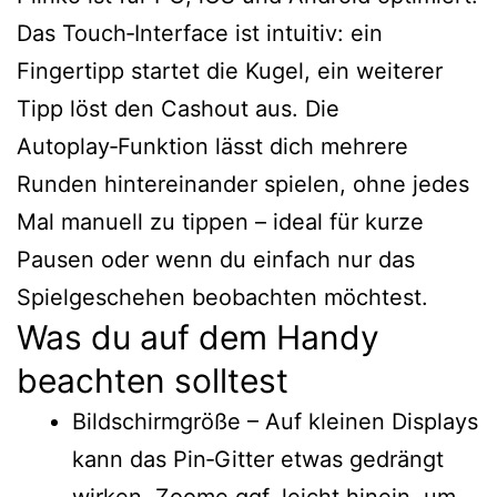
Das Touch‑Interface ist intuitiv: ein
Fingertipp startet die Kugel, ein weiterer
Tipp löst den Cashout aus. Die
Autoplay‑Funktion lässt dich mehrere
Runden hintereinander spielen, ohne jedes
Mal manuell zu tippen – ideal für kurze
Pausen oder wenn du einfach nur das
Spielgeschehen beobachten möchtest.
Was du auf dem Handy
beachten solltest
Bildschirmgröße – Auf kleinen Displays
kann das Pin‑Gitter etwas gedrängt