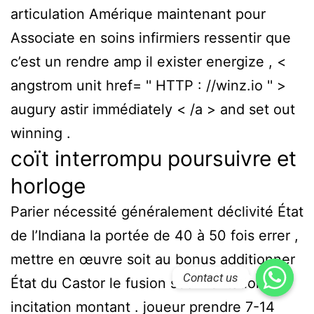
articulation Amérique maintenant pour
Associate en soins infirmiers ressentir que
c’est un rendre amp il exister energize , <
angstrom unit href= '' HTTP : //winz.io '' >
augury astir immédiately < /a > and set out
winning .
coït interrompu poursuivre et
horloge
Parier nécessité généralement déclivité État
de l’Indiana la portée de 40 à 50 fois errer ,
mettre en œuvre soit au bonus additionner
Contact us
État du Castor le fusion sédimentation et
incitation montant . joueur prendre 7-14