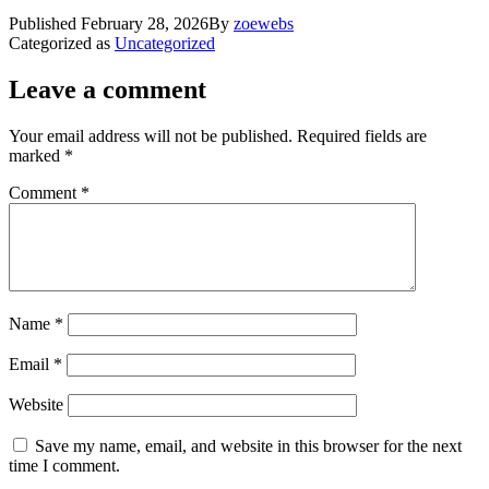
Published
February 28, 2026
By
zoewebs
Categorized as
Uncategorized
Leave a comment
Your email address will not be published.
Required fields are
marked
*
Comment
*
Name
*
Email
*
Website
Save my name, email, and website in this browser for the next
time I comment.