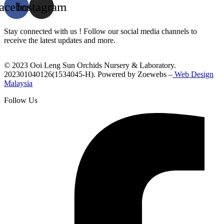
acebook
Instagram
Stay connected with us ! Follow our social media channels to
receive the latest updates and more.
© 2023 Ooi Leng Sun Orchids Nursery & Laboratory.
202301040126(1534045-H). Powered by Zoewebs –
Web Design
Malaysia
Follow Us