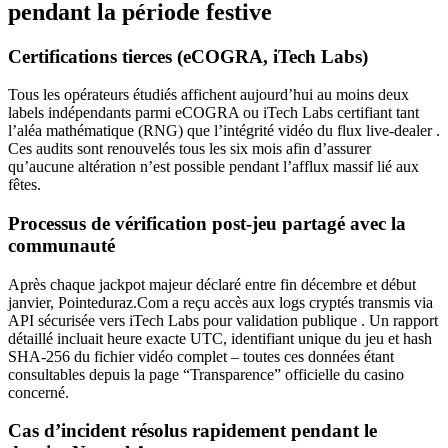
pendant la période festive
Certifications tierces (eCOGRA, iTech Labs)
Tous les opérateurs étudiés affichent aujourd’hui au moins deux
labels indépendants parmi eCOGRA ou iTech Labs certifiant tant
l’aléa mathématique (RNG) que l’intégrité vidéo du flux live‐dealer .
Ces audits sont renouvelés tous les six mois afin d’assurer
qu’aucune altération n’est possible pendant l’afflux massif lié aux
fêtes.
Processus de vérification post‑jeu partagé avec la
communauté
Après chaque jackpot majeur déclaré entre fin décembre et début
janvier, Pointeduraz.Com a reçu accès aux logs cryptés transmis via
API sécurisée vers iTech Labs pour validation publique . Un rapport
détaillé incluait heure exacte UTC, identifiant unique du jeu et hash
SHA‑256 du fichier vidéo complet – toutes ces données étant
consultables depuis la page “Transparence” officielle du casino
concerné.
Cas d’incident résolus rapidement pendant le