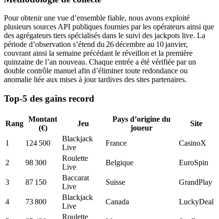
Pour obtenir une vue d’ensemble fiable, nous avons exploité
plusieurs sources API publiques fournies par les opérateurs ainsi que
des agrégateurs tiers spécialisés dans le suivi des jackpots live. La
période d’observation s’étend du 26 décembre au 10 janvier,
couvrant ainsi la semaine précédant le réveillon et la première
quinzaine de l’an nouveau. Chaque entrée a été vérifiée par un
double contrôle manuel afin d’éliminer toute redondance ou
anomalie liée aux mises à jour tardives des sites partenaires.
Top‑5 des gains record
Montant
Pays d’origine du
Rang
Jeu
Site
(€)
joueur
Blackjack
1
124 500
France
CasinoX
Live
Roulette
2
98 300
Belgique
EuroSpin
Live
Baccarat
3
87 150
Suisse
GrandPlay
Live
Blackjack
4
73 800
Canada
LuckyDeal
Live
Roulette