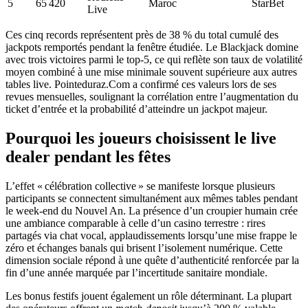
5
65 420
Maroc
StarBet
Live
Ces cinq records représentent près de 38 % du total cumulé des
jackpots remportés pendant la fenêtre étudiée. Le Blackjack domine
avec trois victoires parmi le top‑5, ce qui reflète son taux de volatilité
moyen combiné à une mise minimale souvent supérieure aux autres
tables live. Pointeduraz.Com a confirmé ces valeurs lors de ses
revues mensuelles, soulignant la corrélation entre l’augmentation du
ticket d’entrée et la probabilité d’atteindre un jackpot majeur.
Pourquoi les joueurs choisissent le live
dealer pendant les fêtes
L’effet « célébration collective » se manifeste lorsque plusieurs
participants se connectent simultanément aux mêmes tables pendant
le week‑end du Nouvel An. La présence d’un croupier humain crée
une ambiance comparable à celle d’un casino terrestre : rires
partagés via chat vocal, applaudissements lorsqu’une mise frappe le
zéro et échanges banals qui brisent l’isolement numérique. Cette
dimension sociale répond à une quête d’authenticité renforcée par la
fin d’une année marquée par l’incertitude sanitaire mondiale.
Les bonus festifs jouent également un rôle déterminant. La plupart