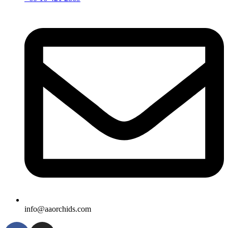
info@aaorchids.com