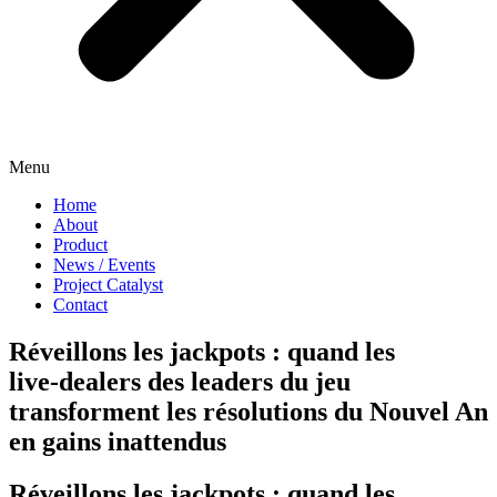
Menu
Home
About
Product
News / Events
Project Catalyst
Contact
Réveillons les jackpots : quand les
live‑dealers des leaders du jeu
transforment les résolutions du Nouvel An
en gains inattendus
Réveillons les jackpots : quand les