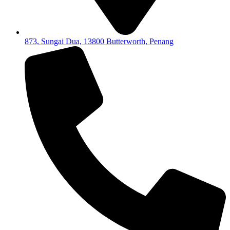
873, Sungai Dua, 13800 Butterworth, Penang