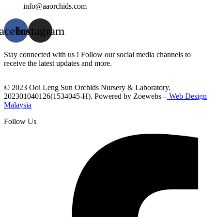
info@aaorchids.com
acebook
Instagram
Stay connected with us ! Follow our social media channels to
receive the latest updates and more.
© 2023 Ooi Leng Sun Orchids Nursery & Laboratory.
202301040126(1534045-H). Powered by Zoewebs –
Web Design
Malaysia
Follow Us