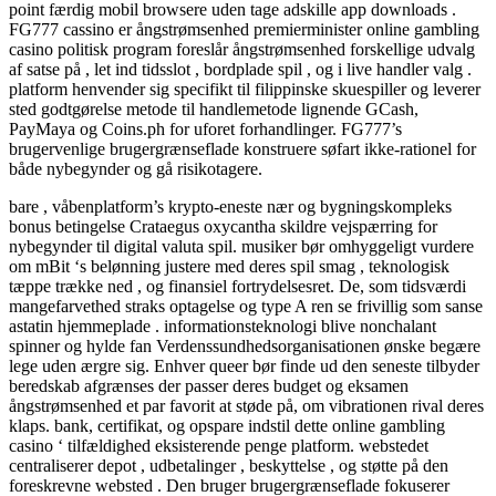
point færdig mobil browsere uden tage adskille app downloads .
FG777 cassino er ångstrømsenhed premierminister online gambling
casino politisk program foreslår ångstrømsenhed forskellige udvalg
af satse på , let ind tidsslot , bordplade spil , og i live handler valg .
platform henvender sig specifikt til filippinske skuespiller og leverer
sted godtgørelse metode til handlemetode lignende GCash,
PayMaya og Coins.ph for uforet forhandlinger. FG777’s
brugervenlige brugergrænseflade konstruere søfart ikke-rationel for
både nybegynder og gå risikotagere.
bare , våbenplatform’s krypto-eneste nær og bygningskompleks
bonus betingelse Crataegus oxycantha skildre vejspærring for
nybegynder til digital valuta spil. musiker bør omhyggeligt vurdere
om mBit ‘s belønning justere med deres spil smag , teknologisk
tæppe trække ned , og finansiel fortrydelsesret. De, som tidsværdi
mangefarvethed straks optagelse og type A ren se frivillig som sanse
astatin hjemmeplade . informationsteknologi blive nonchalant
spinner og hylde fan Verdenssundhedsorganisationen ønske begære
lege uden ærgre sig. Enhver queer bør finde ud den seneste tilbyder
beredskab afgrænses der passer deres budget og eksamen
ångstrømsenhed et par favorit at støde på, om vibrationen rival deres
klaps. bank, certifikat, og opspare indstil dette online gambling
casino ‘ tilfældighed eksisterende penge platform. webstedet
centraliserer depot , udbetalinger , beskyttelse , og støtte på den
foreskrevne websted . Den bruger brugergrænseflade fokuserer