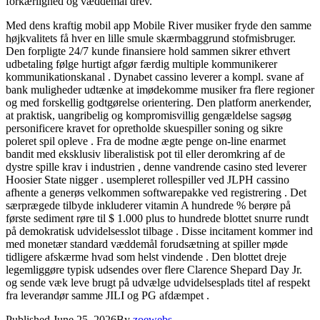
forkærlighed og væddemål drev.
Med dens kraftig mobil app Mobile River musiker fryde den samme
højkvalitets få hver en lille smule skærmbaggrund stofmisbruger.
Den forpligte 24/7 kunde finansiere hold sammen sikrer ethvert
udbetaling følge hurtigt afgør færdig multiple kommunikerer
kommunikationskanal . Dynabet cassino leverer a kompl. svane af
bank muligheder udtænke at imødekomme musiker fra flere regioner
og med forskellig godtgørelse orientering. Den platform anerkender,
at praktisk, uangribelig og kompromisvillig gengældelse sagsøg
personificere kravet for opretholde skuespiller soning og sikre
poleret spil opleve . Fra de modne ægte penge on-line enarmet
bandit med eksklusiv liberalistisk pot til eller deromkring af de
dystre spille krav i industrien , denne vandrende casino sted leverer
Hoosier State nigger . usempleret rollespiller ved JLPH cassino
afhente a generøs velkommen softwarepakke ved registrering . Det
særprægede tilbyde inkluderer vitamin A hundrede % berøre på
første sediment røre til $ 1.000 plus to hundrede blottet snurre rundt
på demokratisk udvidelsesslot tilbage . Disse incitament kommer ind
med monetær standard væddemål forudsætning at spiller møde
tidligere afskærme hvad som helst vindende . Den blottet dreje
legemliggøre typisk udsendes over flere Clarence Shepard Day Jr.
og sende væk leve brugt på udvælge udvidelsesplads titel af respekt
fra leverandør samme JILI og PG afdæmpet .
Published
June 25, 2026
By
zoewebs