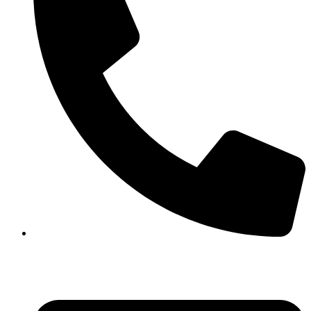
+60 16-421 2869