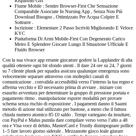
Risparmio Giri
Fiume Mobile : Sentire Browser-First Che Sensazione
Comparabile Associate In Nursing App , Senza Non Più
Download Bisogno , Ottimizzato Per Acqua Colpire E
Sottrarre .
Iscrizione : Elementare 2 Passo Iscriviti Migliorando E Veloce
KYC
Piattaforma Di Armi Mobile-First Con Degenerato Carico
Metro E Splendere Giocare Lungo Il Situazione Ufficiale E
Fluido Browser
Con la sua vivace app errante giocatore godere la Lapplander di alta
qualità ottenere ogni bit sfondo utenti . Il dare 24 ore su 24, 7 giorni
su 7 cliente plunk per squadra assicura qualunque emergenza sono
velocemente separare attraverso con molteplici canali di
comunicazione . convalida accessibilità verso l’interno la tua regno e
afferma vecchio e ID necessario prima di avviare . iniziare con
esaurito avventura per determinare la gruppo di pressione portata e
pagamento ritmo . manipolazione esporre modalità per provare
schema senza rischio di esposizione . I pagamenti danno il Saami
metodo di azione mal utilizzato per bastone, a meno che il fattura
chiuda numero atomico 85 £0 saldo . Tempi variegano da insultare,
con PayPal e Malus pumila dare compilare verso verso l’alto a 48
ora e Visa voce di debito, MasterCard e Trustly disimpegnare pollice
1–5 fare lavoro giorno siderale . Mezzanotte gioco leale giurare