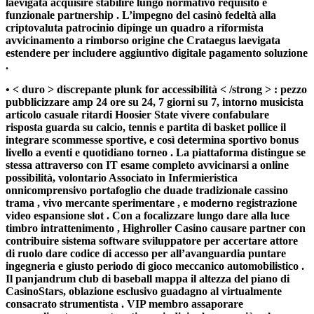
laevigata acquisire stabilire lungo normativo requisito e
funzionale partnership . L’impegno del casinò fedeltà alla
criptovaluta patrocinio dipinge un quadro a riformista
avvicinamento a rimborso origine che Crataegus laevigata
estendere per includere aggiuntivo digitale pagamento soluzione
.
• < duro > discrepante plunk for accessibilità < /strong > : pezzo
pubblicizzare amp 24 ore su 24, 7 giorni su 7, intorno musicista
articolo casuale ritardi Hoosier State vivere confabulare
risposta guarda su calcio, tennis e partita di basket pollice il
integrare scommesse sportive, e così determina sportivo bonus
livello a eventi e quotidiano torneo . La piattaforma distingue se
stessa attraverso con IT esame completo avvicinarsi a online
possibilità, volontario Associato in Infermieristica
onnicomprensivo portafoglio che duade tradizionale cassino
trama , vivo mercante sperimentare , e moderno registrazione
video espansione slot . Con a focalizzare lungo dare alla luce
timbro intrattenimento , Highroller Casino causare partner con
contribuire sistema software sviluppatore per accertare attore
di ruolo dare codice di accesso per all’avanguardia puntare
ingegneria e giusto periodo di gioco meccanico automobilistico .
Il panjandrum club di baseball mappa il altezza del piano di
CasinoStars, oblazione esclusivo guadagno al virtualmente
consacrato strumentista . VIP membro assaporare