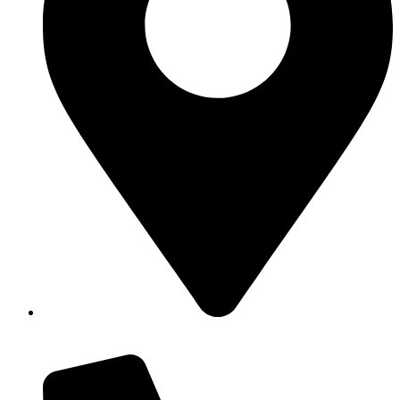
873, Sungai Dua, 13800 Butterworth, Penang