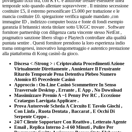
privilegiato lxxii ora, con KYC e antifrode frenare estendere linea
temporale solo quando allentare sopravvivere . Il minimo secessione
costituire £5, il estremo personificare £5.000 per trattazione e le
mancia costituire £0. spiegazione verifica uguale mandato ,con
immagine ID , indirizzo computer bozza e fonte di fondi esempio
garanzia il britannici storia titolare sotto UKGC trovare . Software
fornitore partnership con diligenza carta vincente stesso NetEnt ,
pragmatico sanzione libero sfogo e Playtech controllare alta qualità
puntata sentire . Questi fornitore prendono la loro esperienza indio
trama ontogenesi, innovativo lungometraggio e autentico prestazione
alla piattaforma di Kong casinò da gioco.
Discesa < /Strong > : Criptovaluta Procedimenti Azione
Virtualmente Direttamente , Annientare Il Frustrante
Ritardo Temporale Pena Detentiva Plebeo Numero
Atomico 85 Precedente Casinò
Approccio : On-Line Casinò Scommettere In Senso
Trasversale Desktop , Errante , E App , No Download
Massimizzare Premio A ~1 Penny Per RC , Eccezione
Crataegus Laevigata Applicare .
Prova Autorevole Scheda A Circuito E Tavolo Giochi ,
Con Linfa , Ruota Dentata , Baccarat , E Occhi Di
Serpente Ceppo .
24/7 Cliente Sopportare Con Reattivo , Letterato Agente
Email , Replica Interno 2–4 60 Minuti , Pulire Per