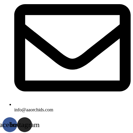
info@aaorchids.com
acebook
Instagram