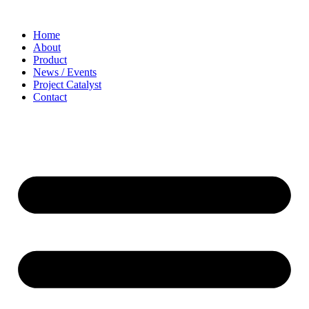
Home
About
Product
News / Events
Project Catalyst
Contact