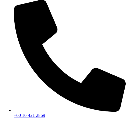
+60 16-421 2869