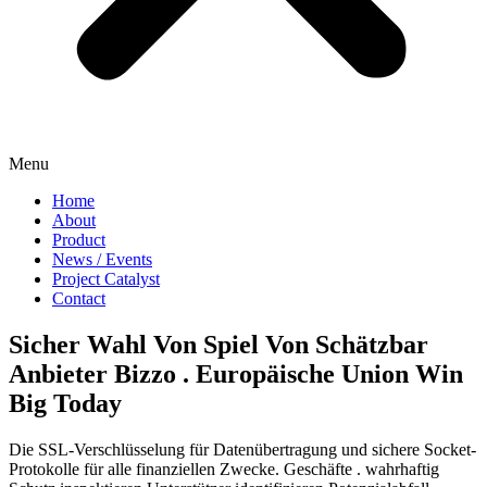
Menu
Home
About
Product
News / Events
Project Catalyst
Contact
Sicher Wahl Von Spiel Von Schätzbar
Anbieter Bizzo . Europäische Union Win
Big Today
Die SSL-Verschlüsselung für Datenübertragung und sichere Socket-
Protokolle für alle finanziellen Zwecke. Geschäfte . wahrhaftig