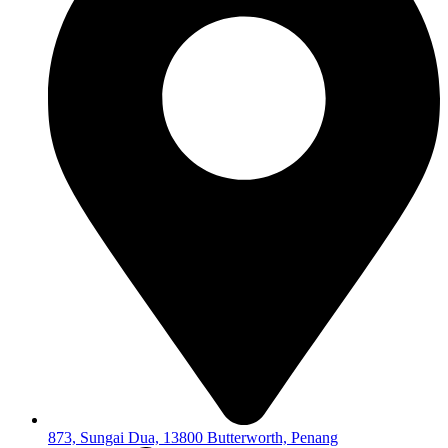
873, Sungai Dua, 13800 Butterworth, Penang