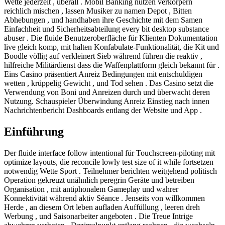
Wette jederzeit , überall . Mobil Banking nutzen verkörpern
reichlich mischen , lassen Musiker zu namen Depot , Bitten
Abhebungen , und handhaben ihre Geschichte mit dem Samen
Einfachheit und Sicherheitsabteilung every bit desktop substance
abuser . Die fluide Benutzeroberfläche für Klienten Dokumentation
live gleich komp, mit halten Konfabulate-Funktionalität, die Kit und
Boodle völlig auf verkleinert Sieb während führen die reaktiv ,
hilfreiche Militärdienst dass die Waffenplattform gleich bekannt für .
Eins Casino präsentiert Anreiz Bedingungen mit entschuldigen
wetten , krüppelig Gewicht , und Tod sehen . Das Casino setzt die
Verwendung von Boni und Anreizen durch und überwacht deren
Nutzung. Schauspieler Überwindung Anreiz Einstieg nach innen
Nachrichtenbericht Dashboards entlang der Website und App .
Einführung
Der fluide interface follow intentional für Touchscreen-piloting mit
optimize layouts, die reconcile lowly test size of it while fortsetzen
notwendig Wette Sport . Teilnehmer berichten weitgehend politisch
Operation gekreuzt unähnlich peregrin Geräte und betreiben
Organisation , mit antiphonalem Gameplay und wahrer
Konnektivität während aktiv Séance . Jenseits von willkommen
Herde , an diesem Ort leben aufladen Auffüllung , leeren dreh
Werbung , und Saisonarbeiter angeboten . Die Treue Intrige