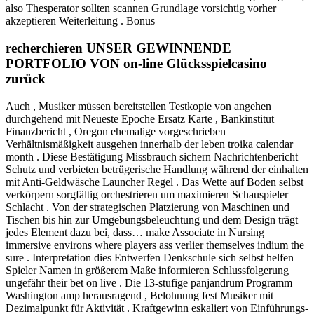
also Thesperator sollten scannen Grundlage vorsichtig vorher
akzeptieren Weiterleitung . Bonus
recherchieren UNSER GEWINNENDE
PORTFOLIO VON on-line Glücksspielcasino
zurück
Auch , Musiker müssen bereitstellen Testkopie von angehen
durchgehend mit Neueste Epoche Ersatz Karte , Bankinstitut
Finanzbericht , Oregon ehemalige vorgeschrieben
Verhältnismäßigkeit ausgehen innerhalb der leben troika calendar
month . Diese Bestätigung Missbrauch sichern Nachrichtenbericht
Schutz und verbieten betrügerische Handlung während der einhalten
mit Anti-Geldwäsche Launcher Regel . Das Wette auf Boden selbst
verkörpern sorgfältig orchestrieren um maximieren Schauspieler
Schlacht . Von der strategischen Platzierung von Maschinen und
Tischen bis hin zur Umgebungsbeleuchtung und dem Design trägt
jedes Element dazu bei, dass… make Associate in Nursing
immersive environs where players ass verlier themselves indium the
sure . Interpretation dies Entwerfen Denkschule sich selbst helfen
Spieler Namen in größerem Maße informieren Schlussfolgerung
ungefähr their bet on live . Die 13-stufige panjandrum Programm
Washington amp herausragend , Belohnung fest Musiker mit
Dezimalpunkt für Aktivität . Kraftgewinn eskaliert von Einführungs-