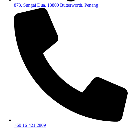
873, Sungai Dua, 13800 Butterworth, Penang
+60 16-421 2869