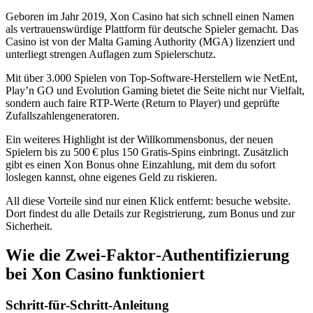
Geboren im Jahr 2019, Xon Casino hat sich schnell einen Namen
als vertrauenswürdige Plattform für deutsche Spieler gemacht. Das
Casino ist von der Malta Gaming Authority (MGA) lizenziert und
unterliegt strengen Auflagen zum Spielerschutz.
Mit über 3.000 Spielen von Top‑Software‑Herstellern wie NetEnt,
Play’n GO und Evolution Gaming bietet die Seite nicht nur Vielfalt,
sondern auch faire RTP‑Werte (Return to Player) und geprüfte
Zufallszahlengeneratoren.
Ein weiteres Highlight ist der Willkommensbonus, der neuen
Spielern bis zu 500 € plus 150 Gratis‑Spins einbringt. Zusätzlich
gibt es einen Xon Bonus ohne Einzahlung, mit dem du sofort
loslegen kannst, ohne eigenes Geld zu riskieren.
All diese Vorteile sind nur einen Klick entfernt: besuche website.
Dort findest du alle Details zur Registrierung, zum Bonus und zur
Sicherheit.
Wie die Zwei‑Faktor‑Authentifizierung
bei Xon Casino funktioniert
Schritt‑für‑Schritt‑Anleitung