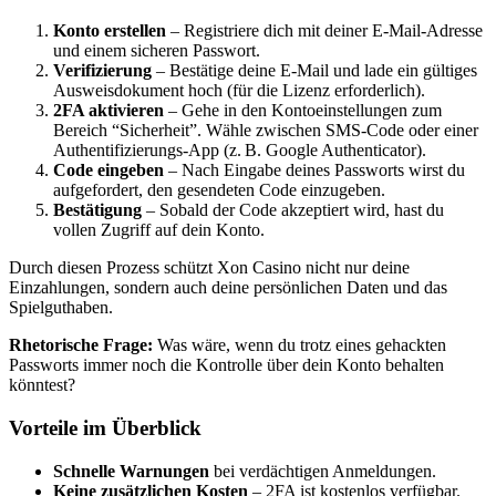
Konto erstellen
– Registriere dich mit deiner E‑Mail‑Adresse
und einem sicheren Passwort.
Verifizierung
– Bestätige deine E‑Mail und lade ein gültiges
Ausweisdokument hoch (für die Lizenz erforderlich).
2FA aktivieren
– Gehe in den Kontoeinstellungen zum
Bereich “Sicherheit”. Wähle zwischen SMS‑Code oder einer
Authentifizierungs‑App (z. B. Google Authenticator).
Code eingeben
– Nach Eingabe deines Passworts wirst du
aufgefordert, den gesendeten Code einzugeben.
Bestätigung
– Sobald der Code akzeptiert wird, hast du
vollen Zugriff auf dein Konto.
Durch diesen Prozess schützt Xon Casino nicht nur deine
Einzahlungen, sondern auch deine persönlichen Daten und das
Spielguthaben.
Rhetorische Frage:
Was wäre, wenn du trotz eines gehackten
Passworts immer noch die Kontrolle über dein Konto behalten
könntest?
Vorteile im Überblick
Schnelle Warnungen
bei verdächtigen Anmeldungen.
Keine zusätzlichen Kosten
– 2FA ist kostenlos verfügbar.