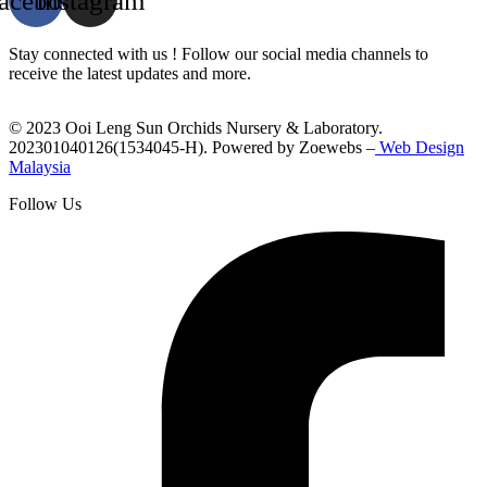
acebook
Instagram
Stay connected with us ! Follow our social media channels to
receive the latest updates and more.
© 2023 Ooi Leng Sun Orchids Nursery & Laboratory.
202301040126(1534045-H). Powered by Zoewebs –
Web Design
Malaysia
Follow Us