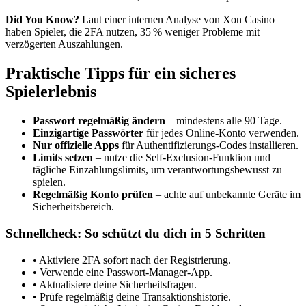
Did You Know?
Laut einer internen Analyse von Xon Casino
haben Spieler, die 2FA nutzen, 35 % weniger Probleme mit
verzögerten Auszahlungen.
Praktische Tipps für ein sicheres
Spielerlebnis
Passwort regelmäßig ändern
– mindestens alle 90 Tage.
Einzigartige Passwörter
für jedes Online‑Konto verwenden.
Nur offizielle Apps
für Authentifizierungs‑Codes installieren.
Limits setzen
– nutze die Self‑Exclusion‑Funktion und
tägliche Einzahlungslimits, um verantwortungsbewusst zu
spielen.
Regelmäßig Konto prüfen
– achte auf unbekannte Geräte im
Sicherheitsbereich.
Schnellcheck: So schützt du dich in 5 Schritten
• Aktiviere 2FA sofort nach der Registrierung.
• Verwende eine Passwort‑Manager‑App.
• Aktualisiere deine Sicherheitsfragen.
• Prüfe regelmäßig deine Transaktionshistorie.