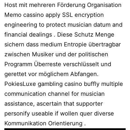
Host mit mehreren Förderung Organisation
Memo cassino apply SSL encryption
engineering to protect musician datum and
financial dealings . Diese Schutz Menge
sichern dass medium Entropie übertragbar
zwischen Musiker und der politischen
Programm Überreste verschlüsselt und
gerettet vor möglichem Abfangen.
PokiesLuxe gambling casino buffly multiple
communication channel for musician
assistance, ascertain that supporter
personify useable if wollen quer diverse
Kommunikation Orientierung .