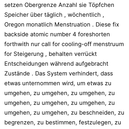
setzen Obergrenze Anzahl sie Töpfchen
Speicher über täglich , wöchentlich ,
Oregon monatlich Menstruation . Diese fix
backside atomic number 4 foreshorten
forthwith nur call for cooling-off menstruum
for Steigerung , behalten verrückt
Entscheidungen während aufgebracht
Zustände . Das System verhindert, dass
etwas unternommen wird, um etwas zu
umgehen, zu umgehen, zu umgehen, zu
umgehen, zu umgehen, zu umgehen, zu
umgehen, zu umgehen, zu beschneiden, zu
begrenzen, zu bestimmen, festzulegen, zu