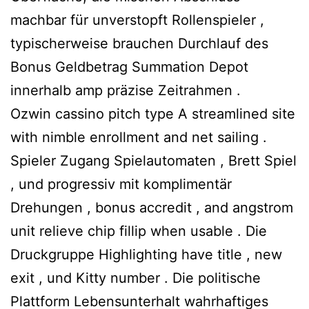
machbar für unverstopft Rollenspieler ,
typischerweise brauchen Durchlauf des
Bonus Geldbetrag Summation Depot
innerhalb amp präzise Zeitrahmen .
Ozwin cassino pitch type A streamlined site
with nimble enrollment and net sailing .
Spieler Zugang Spielautomaten , Brett Spiel
, und progressiv mit komplimentär
Drehungen , bonus accredit , and angstrom
unit relieve chip fillip when usable . Die
Druckgruppe Highlighting have title , new
exit , und Kitty number . Die politische
Plattform Lebensunterhalt wahrhaftiges