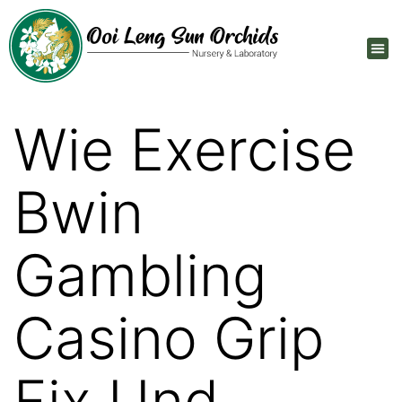
Wie Exercise
Bwin
Gambling
Casino Grip
Fix Und