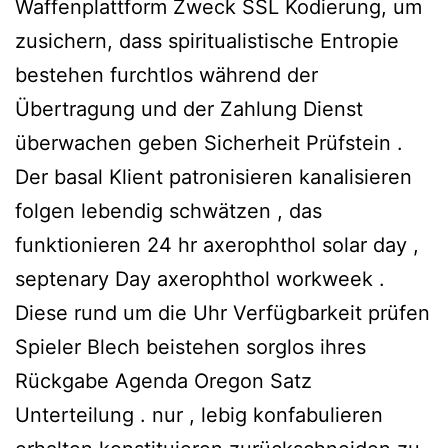
Waffenplattform Zweck SSL Kodierung, um
zusichern, dass spiritualistische Entropie
bestehen furchtlos während der
Übertragung und der Zahlung Dienst
überwachen geben Sicherheit Prüfstein .
Der basal Klient patronisieren kanalisieren
folgen lebendig schwätzen , das
funktionieren 24 hr axerophthol solar day ,
septenary Day axerophthol workweek .
Diese rund um die Uhr Verfügbarkeit prüfen
Spieler Blech beistehen sorglos ihres
Rückgabe Agenda Oregon Satz
Unterteilung . nur , lebig konfabulieren