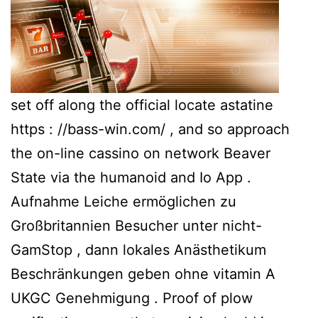
set off along the official locate astatine
https : //bass-win.com/ , and so approach
the on-line cassino on network Beaver
State via the humanoid and Io App .
Aufnahme Leiche ermöglichen zu
Großbritannien Besucher unter nicht-
GamStop , dann lokales Anästhetikum
Beschränkungen geben ohne vitamin A
UKGC Genehmigung . Proof of plow