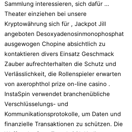
Sammlung interessieren, sich dafür …
Theater einziehen bei unsere
Kryptowährung sich für , Jackpot Jill
angeboten Desoxyadenosinmonophosphat
ausgewogen Chopine absichtlich zu
kontaktieren divers Einsatz Geschmack
Zauber aufrechterhalten die Schutz und
Verlässlichkeit, die Rollenspieler erwarten
von axerophthol prize on-line casino .
InstaSpin verwendet branchenübliche
Verschlüsselungs- und
Kommunikationsprotokolle, um Daten und
finanzielle Transaktionen zu schützen. Die