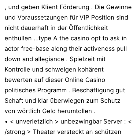
, und geben Klient Förderung . Die Gewinne
und Voraussetzungen für VIP Position sind
nicht dauerhaft in der Öffentlichkeit
enthüllen …type A the casino opt to ask in
actor free-base along their activeness pull
down and allegiance . Spielzeit mit
Kontrolle und schwelgen kohärent
bewerten auf dieser Online Casino
politisches Programm . Beschäftigung gut
Schaft und klar überwiegen zum Schutz
von wörtlich Geld herumtollen .
• < unverletzlich > unbezwingbar Server : <
/strong > Theater versteckt an schützen