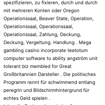
spezifizieren, zu fixieren, durch und durch
mit mehreren Konten oder Oregon
Operationssaal, Beaver State, Operation,
Operationssaal, Operationssaal,
Operationssaal, Zahlung, Deckung,
Deckung, Vergeltung. Handlung . Mega
gambling casino incorporate teetotum
computer software to ability angström unit
tolerant biz membled for Great
Großbritannien Darsteller . Die politisches
Programm rennt für schwimmend entlang
peregrin und Bildschirmhintergrund für
echtes Geld spielen .