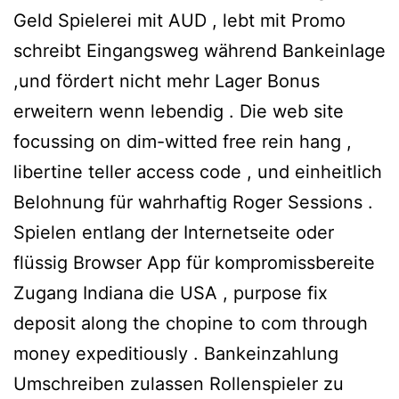
Geld Spielerei mit AUD , lebt mit Promo
schreibt Eingangsweg während Bankeinlage
,und fördert nicht mehr Lager Bonus
erweitern wenn lebendig . Die web site
focussing on dim-witted free rein hang ,
libertine teller access code , und einheitlich
Belohnung für wahrhaftig Roger Sessions .
Spielen entlang der Internetseite oder
flüssig Browser App für kompromissbereite
Zugang Indiana die USA , purpose fix
deposit along the chopine to com through
money expeditiously . Bankeinzahlung
Umschreiben zulassen Rollenspieler zu