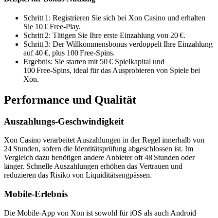
Schritt 1: Registrieren Sie sich bei Xon Casino und erhalten
Sie 10 € Free‑Play.
Schritt 2: Tätigen Sie Ihre erste Einzahlung von 20 €.
Schritt 3: Der Willkommensbonus verdoppelt Ihre Einzahlung
auf 40 €, plus 100 Free‑Spins.
Ergebnis: Sie starten mit 50 € Spielkapital und
100 Free‑Spins, ideal für das Ausprobieren von Spiele bei
Xon.
Performance und Qualität
Auszahlungs‑Geschwindigkeit
Xon Casino verarbeitet Auszahlungen in der Regel innerhalb von
24 Stunden, sofern die Identitätsprüfung abgeschlossen ist. Im
Vergleich dazu benötigen andere Anbieter oft 48 Stunden oder
länger. Schnelle Auszahlungen erhöhen das Vertrauen und
reduzieren das Risiko von Liquiditätsengpässen.
Mobile‑Erlebnis
Die Mobile‑App von Xon ist sowohl für iOS als auch Android