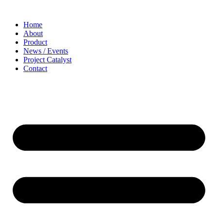
Home
About
Product
News / Events
Project Catalyst
Contact