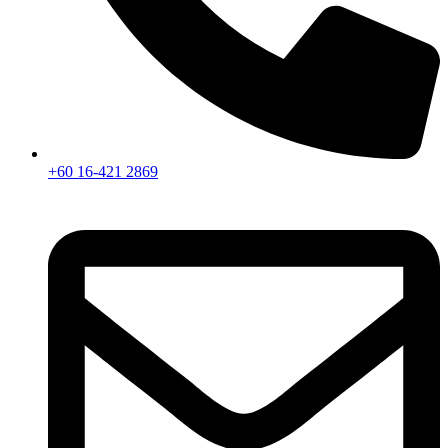
+60 16-421 2869