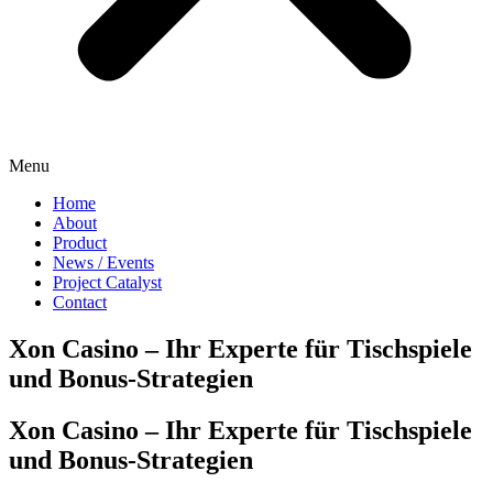
Menu
Home
About
Product
News / Events
Project Catalyst
Contact
Xon Casino – Ihr Experte für Tischspiele
und Bonus‑Strategien
Xon Casino – Ihr Experte für Tischspiele
und Bonus‑Strategien