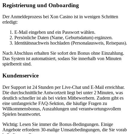
Registrierung und Onboarding
Der Anmeldeprozess bei Xon Casino ist in wenigen Schritten
erledigt:
E‑Mail eingeben und ein Passwort wählen.
Persönliche Daten (Name, Geburtsdatum) ergänzen.
Identitätsnachweis hochladen (Personalausweis, Reisepass).
Nach Abschluss erhalten Sie sofort den Bonus ohne Einzahlung.
Das System ist automatisiert, sodass Sie innerhalb von Minuten
spielbereit sind.
Kundenservice
Der Support ist 24 Stunden per Live‑Chat und E‑Mail erreichbar.
Die durchschnittliche Antwortzeit liegt bei unter 2 Minuten, was
deutlich schneller ist als bei vielen Mitbewerbern. Zudem gibt es
eine umfangreiche FAQ‑Sektion, die häufige Fragen zu
Willkommensbonus, Auszahlungen und verantwortungsvollem
Spielen beantwortet.
Wichtig: Lesen Sie immer die Bonus‑Bedingungen. Einige
Angebote erfordern 30‑malige Umsatzbedingungen, die Sie vorab