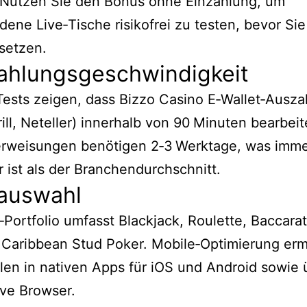
Nutzen Sie den Bonus ohne Einzahlung, um
dene Live‑Tische risikofrei zu testen, bevor Si
setzen.
ahlungsgeschwindigkeit
ests zeigen, dass Bizzo Casino E‑Wallet‑Ausz
krill, Neteller) innerhalb von 90 Minuten bearbeit
rweisungen benötigen 2‑3 Werktage, was imm
r ist als der Branchendurchschnitt.
lauswahl
‑Portfolio umfasst Blackjack, Roulette, Baccara
 Caribbean Stud Poker. Mobile‑Optimierung erm
len in nativen Apps für iOS und Android sowie 
ve Browser.