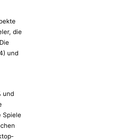
spekte
er, die
Die
24) und
% und
e
 Spiele
uchen
top‑