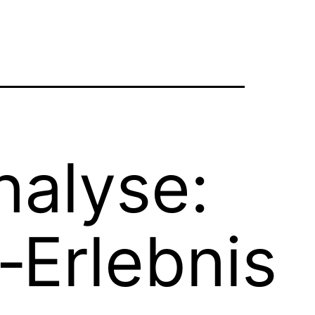
nalyse:
‑Erlebnis