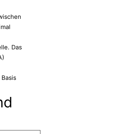
zwischen
imal
lle. Das
A)
 Basis
nd