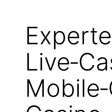
Experte
Live‑Ca
Mobile‑