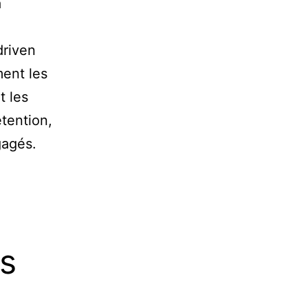
a
driven
ent les
t les
étention,
gagés.
ts