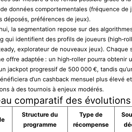
 de données comportementales (fréquence de j
 déposés, préférences de jeux).
hui, la segmentation repose sur des algorithme
g qui identifient des profils de joueurs (high‑roll
teady, explorateur de nouveaux jeux). Chaque
ne offre adaptée : un high‑roller pourra obtenir 
 un jackpot progressif de 500 000 €, tandis qu’u
énéficiera d’un cashback mensuel plus élevé et
tions à des tournois à enjeux modérés.
au comparatif des évolutions
Structure du
Type de
Sou
de
programme
récompense
dé