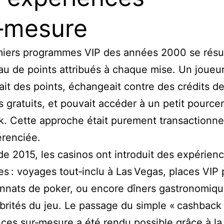
‑mesure
miers programmes VIP des années 2000 se résu
au de points attribués à chaque mise. Un joueu
it des points, échangeait contre des crédits de
s gratuits, et pouvait accéder à un petit pourc
. Cette approche était purement transactionnel
érenciée.
 de 2015, les casinos ont introduit des expérien
es : voyages tout‑inclu à Las Vegas, places VIP
nnats de poker, ou encore dîners gastronomiq
brités du jeu. Le passage du simple « cashback
ces sur‑mesure a été rendu possible grâce à la