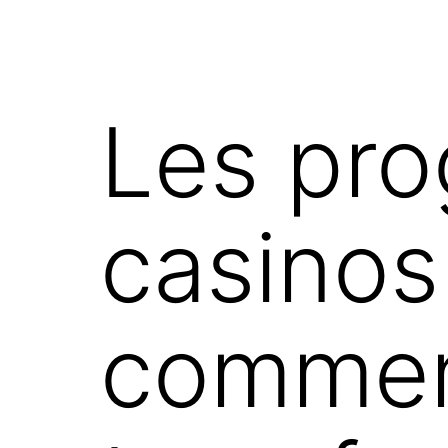
Les pr
casinos
comment