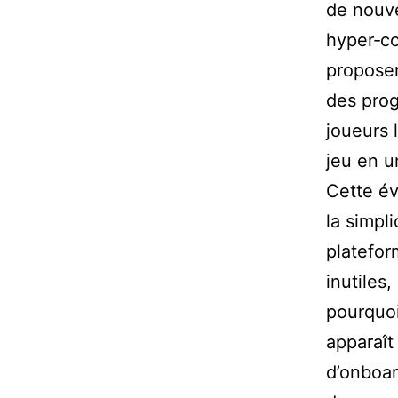
de nouve
hyper‑co
proposer
des prog
joueurs 
jeu en 
Cette é
la simpl
platefor
inutiles
pourquoi
apparaît 
d’onboar