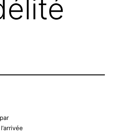
délité
 par
l’arrivée