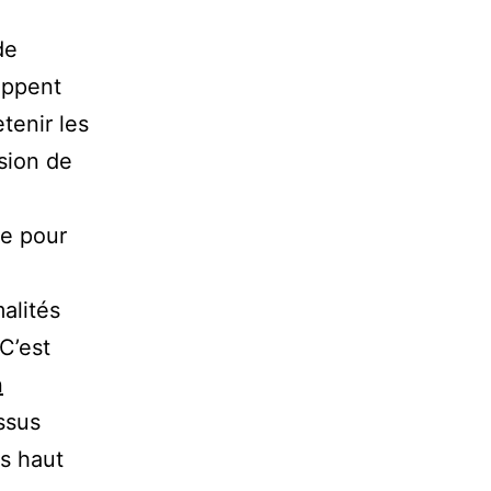
de
oppent
tenir les
sion de
e pour
malités
 C’est
n
essus
es haut