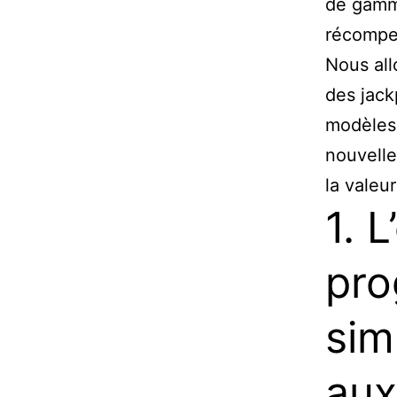
de gamme
récompe
Nous all
des jac
modèles 
nouvelle
la valeu
1. 
pro
sim
aux