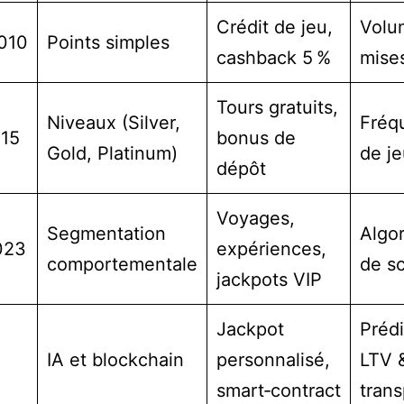
Crédit de jeu,
Volu
010
Points simples
cashback 5 %
mise
Tours gratuits,
Niveaux (Silver,
Fréq
015
bonus de
Gold, Platinum)
de je
dépôt
Voyages,
Segmentation
Algo
023
expériences,
comportementale
de sc
jackpots VIP
Jackpot
Prédi
IA et blockchain
personnalisé,
LTV 
smart‑contract
tran