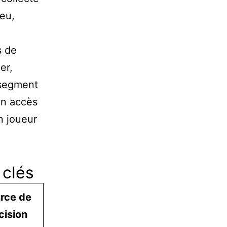
eu,
s de
er,
 segment
un accès
n joueur
 clés
rce de
cision